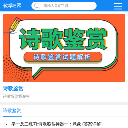
教学E网
请输入关键字词
诗歌鉴赏
诗歌鉴赏题解析
诗歌鉴赏
举一反三练习:诗歌鉴赏神器一：意象 (答案详解）