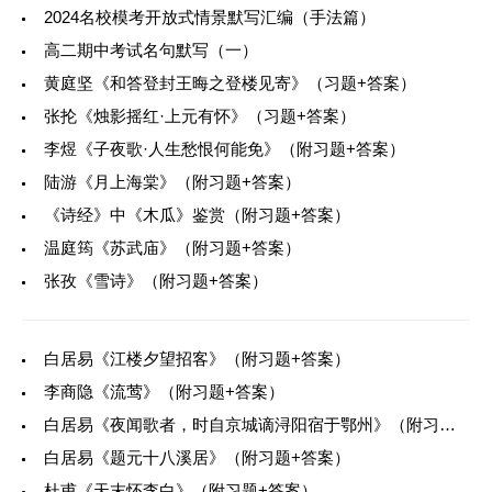
2024名校模考开放式情景默写汇编（手法篇）
高二期中考试名句默写（一）
黄庭坚《和答登封王晦之登楼见寄》（习题+答案）
张抡《烛影摇红·上元有怀》（习题+答案）
李煜《子夜歌·人生愁恨何能免》（附习题+答案）
陆游《月上海棠》（附习题+答案）
《诗经》中《木瓜》鉴赏（附习题+答案）
‍温庭筠《苏武庙》（附习题+答案）
张孜《雪诗》（附习题+答案）
白居易《江楼夕望招客》（附习题+答案）
李商隐《流莺》（附习题+答案）
白居易《夜闻歌者，时自京城谪浔阳宿于鄂州》（附习题+答案）
白居易《题元十八溪居》（附习题+答案）
杜甫《天末怀李白》（附习题+答案）