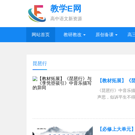
教学E网
高中语文新资源
网站首页
教研教改
原创备课
高
琵琶行
【教材拓展】《
《琵琶行》中音乐
声思，似诉平生不
初为霓裳后六幺
【必修上大单元】