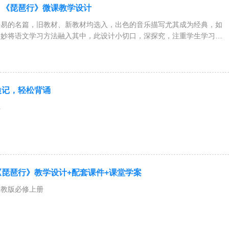
】《琵琶行》微课教学设计
居易的名篇，旧教材、新教材均选入，出色的音乐描写尤其成为经典，如
巧妙将语文学习方法融入其中，此设计小切口，深探究，注重学生学习能
边记，轻松背诵
记
琵琶行》教学设计+配套课件+课堂学案
人教版必修上册
思路清晰，内容全面详实，重难点突出，注重趣味性和学生活动；