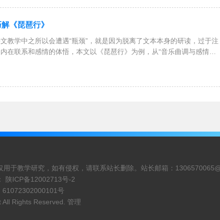
、美观，与教学设计完美结合，拿来就能用。
巧解《琵琶行》
文教学中之所以会遭遇“瓶颈”，就是因为脱离了文本本身的研读，过于注
内在联系和感情的体悟，本文以《琵琶行》为例，从“音乐曲调与感情的
琵琶女身世
仅用于教学研究，如有侵权，请联系站长删除。站长邮箱：
1306570065
：
陕ICP备12002713号-2
：
61072302000101号
t
All Rights Reserved.
管理