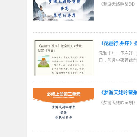
《梦游天姥吟留别》
《琵琶行.并序》
元和十年，予左迁
口，闻舟中夜弹琵
（曾经）学琵琶于
《梦游天姥吟留别
《梦游天姥吟留别》