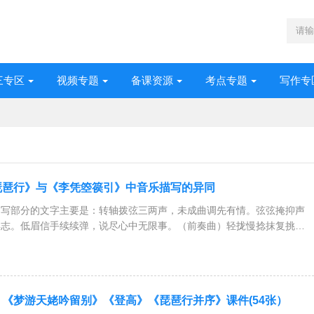
三专区
视频专题
备课资源
考点专题
写作专
琵琶行》与《李凭箜篌引》中音乐描写的异同
描写部分的文字主要是：转轴拨弦三两声，未成曲调先有情。弦弦掩抑声
得志。低眉信手续续弹，说尽心中无限事。（前奏曲）轻拢慢捻抹复挑，
《梦游天姥吟留别》《登高》《琵琶行并序》课件(54张）