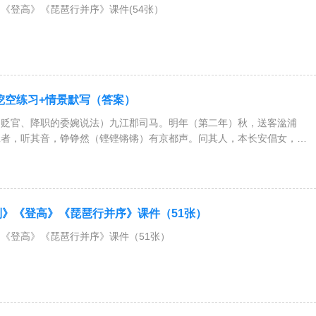
《登高》《琵琶行并序》课件(54张）
挖空练习+情景默写（答案）
（贬官、降职的委婉说法）九江郡司马。明年（第二年）秋，送客湓浦
琶者，听其音，铮铮然（铿铿锵锵）有京都声。问其人，本长安倡女，尝
穆、曹二善才（当时
》《登高》《琵琶行并序》课件（51张）
《登高》《琵琶行并序》课件（51张）