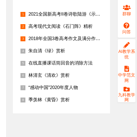
2021全国新高考II卷诗歌陆游《示儿子》详细解析翻译
群聊
高考现代文阅读《石门阵》精析
问答
2018年全国3卷高考作文及满分作文赏析
朱自清《绿》赏析
AI教学系
统
在线直播课话筒回音的消除方法
林清玄《清欢》赏析
中学范文
网
“感动中国”2020年度人物
九科教学
季羡林《黄昏》赏析
网