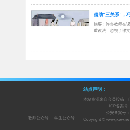
2、教学课件：简洁
3、课堂学案
借助“三关系”，
摘要：许多教师在课
重教法，忽视了课文
关系、音乐感情与
站点声明：
本站资源来自会员投稿，
ICP备案号
公安备案号
教师公众号
学生公众号
Copyright ©
www.jxew.ne