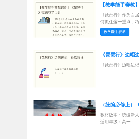
【教学能手赛教
《琵琶行》作为白
何抓住这一重点，
力培养。
教学能手赛教
《琵琶行》边唱
《琵琶行》边唱边
（统编必修上）《
教材版本：统编新
适用年级：高一
资源说明：
1、教学设计：设计