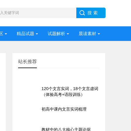
区
精品试题
试题解析
晨读素材
站长推荐
文言实词五大考点
120个文言实词，18个文言虚词
（体验高考+语段训练）
初高中课内文言实词梳理
教材中的八大核心主题论据