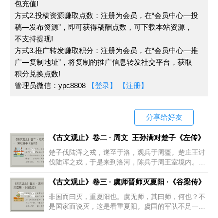
包充值!
象这种情况，关系可说是生疏的。结果一谈就任他做太师，请
方式2.投稿资源赚取点数：注册为会员，在“会员中心—投
他同车一起回去，这是他们交谈得深啊。
稿—发布资源”，即可获得稿酬点数，可下载本站资源，
不支持提现!
✦太师：商周之际高级武官名，军队的最高统帅。与后世作为
方式3.推广转发赚取积分：注册为会员，在“会员中心—推
太子的辅导官或乐师的“太师”，名同实异。
广—复制地址”，将复制的推广信息转发社交平台，获取
积分兑换点数!
故文王果收功于吕尚，卒擅天下而身立为帝王。
管理员微信：ypc8808
【登录】
【注册】
即使文王疏吕望而弗与深言，是周无天子之德，
而文、武无与成其王也。
分享给好友
所以文王果真得到吕尚为他建立的功勋，终于据有天下而自身
《古文观止》卷二 · 周文 王孙满对楚子《左传》
成了帝王。假如文王因为跟吕望生疏而不跟他深谈，这样周就
上一篇
楚子伐陆浑之戎，遂至于洛，观兵于周疆。楚庄王讨
没有天子的德行，文王、武王也就不能成为王了。
伐陆浑之戎，于是来到洛河，陈兵于周王室境内。✦
王孙满：周大夫，周共王的玄孙。✦对：回答。✦楚
子：楚庄王，公元前613年至前591年在位。✦
《古文观止》卷三 · 虞师晋师灭夏阳 ·《谷梁传》
✦擅天下：拥有天下。按文王生前未及“擅天下”，也未“身立
下一篇
非国而曰灭，重夏阳也。虞无师，其曰师，何也？不
为帝王”。这里是合文王、武王二人笼统言之。
是国家而说灭，这是看重夏阳。虞国的军队不足一个
师，《春秋》说是师，为什么呢？✦虞：周文王时就