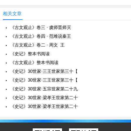
今臣，羇旅之臣也，交疏于王，而所愿陈者，皆
已建立的姬姓小国，在今山西省平陆县北。✦晋
匡君之事，处人骨肉之间。愿以陈臣之陋忠，而
相关文章
未知王心也，所以王三问而不对者是也。
《古文观止》卷三 · 虞师晋师灭
现在臣子是个客处他乡的人，与大王关系疏远，而所想要面陈
《古文观止》卷四 · 范雎说秦王
的，又都是纠正国君偏差错失的事。处在人家骨肉之间，臣子
《古文观止》卷二 · 周文 王
愿意献上一片浅陋的忠诚，却不知大王的心意如何，所以大王
《史记》整本书阅读
连问三次而不回答，就是这个原因。
《古文观止》整本书阅读
《史记》30世家·三王世家第三十【
✦羇（ｊī机）旅：作客他乡。✦匡君：纠正君王的偏差错误。
《史记》30世家·三王世家第三十【
✦骨肉：这里指宣太后与秦昭王的母子关系。
《史记》30世家·五宗世家第二十九
臣非有所畏而不敢言也，知今日言之于前，而明
《史记》30世家·梁孝王世家第二十
日伏诛于后，然臣弗敢畏也。
《史记》30世家·梁孝王世家第二十
臣子并非有什么害怕而不敢说，即使知道今天说在前面，明天
受死刑在后面，然而臣子也不敢害怕。