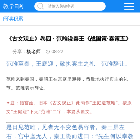
教学E网
请输入关键字词
阅读积累
《古文观止》卷四 · 范雎说秦王《战国策·秦策五》
分享：
杨老师
08-22
范雎至秦，王庭迎，敬执宾主之礼。范雎辞让。
范雎来到秦国，秦昭王在宫庭里迎接，恭敬地执行宾主的礼
节。范雎表示辞让。
✦
庭：指宫廷。旧本《古文观止》此句作“王庭迎范雎”。按原
文“王庭迎”下无“范雎”二字，本篇从原文。
是日见范雎，见者无不变色易容者。秦王屏左
右，宫中虚无人，秦王跪而进曰：“先生何以幸教