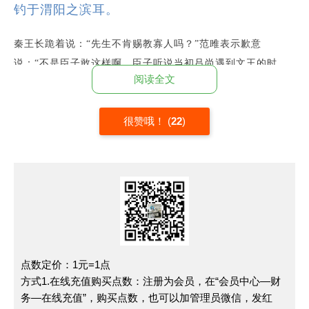
钓于渭阳之滨耳。
秦王长跪着说：“先生不肯赐教寡人吗？”范雎表示歉意
说：“不是臣子敢这样啊。臣子听说当初吕尚遇到文王的时
阅读全文
候，身分只是个渔父，在渭水北岸垂钓罢了。
✦跽（jì）：古人席地而坐，姿势是双膝着地，臀部坐在自己
很赞哦！
(
22
)
脚跟上。“跽”是双膝仍然着地，而把上身挺直起来；是一种表
示恭敬，有所请求的姿势。也称为长跪。✦吕尚：姜姓，吕
氏，名尚，字子牙，号太公望。博闻多谋，处殷之末世，不得
志，垂钓于渭水之阳，后遇文王辅周灭殷。✦文王：姬姓，名
昌，生前称周西伯或西伯昌，武王灭殷后追谥文王。遇吕尚于
渭水北岸。
若是者，交疏也。已一说而立为太师，载与俱归
点数定价：1元=1点
方式1.在线充值购买点数：注册为会员，在“会员中心—财
者，其言深也。
务—在线充值”，购买点数，也可以加管理员微信，发红