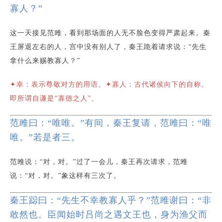
寡人？”
这一天接见范雎，看到那场面的人无不脸色变得严肃起来。秦
王屏退左右的人，宫中没有别人了，秦王跪着请求说：“先生
拿什么来赐教寡人？”
✦幸：表示尊敬对方的用语。✦寡人：古代诸侯向下的自称。
即所谓自谦是“寡德之人”。
范雎曰：“唯唯。”有间，秦王复请，范雎曰：“唯
唯。”若是者三。
范雎说：“对，对。”过了一会儿，秦王再次请求，范雎
说：“对，对。”象这样有三次了。
秦王跽曰：“先生不幸教寡人乎？”范雎谢曰：“非
敢然也。臣闻始时吕尚之遇文王也，身为渔父而