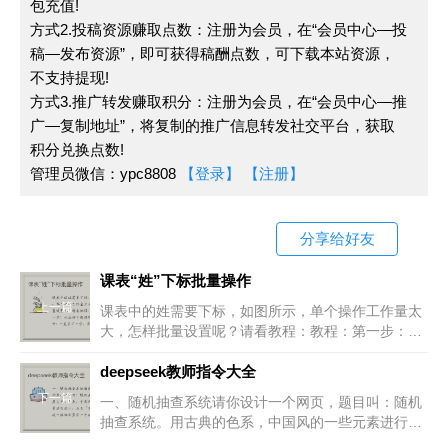
包充值!
方式2.投稿资源赚取点数：注册为会员，在“会员中心—投
稿—发布资源”，即可获得稿酬点数，可下载本站资源，
不支持提现!
方式3.推广转发赚取积分：注册为会员，在“会员中心—推
广—复制地址”，将复制的推广信息转发社交平台，获取
积分兑换点数!
管理员微信：ypc8808
【登录】
【注册】
分享给好友
课表“姓”下标批量操作
上一篇
课表中的姓需要下标，如图所示，单个操作工作量太
大，怎样批量设置呢？请看教程：教程：第一步：从
底部下载插件，安装插件: 一直点下一步，完成安
装。第二步：选择需要设置下标表格，在插件：更多
deepseek教师指令大全
—
下一篇
一、随机抽查系统请你设计一个网页，题目叫：随机
抽查系统。用古典的色系，中国风的一些元素进行设
计。点击“开始随机”这个按钮会显示一个动画效果