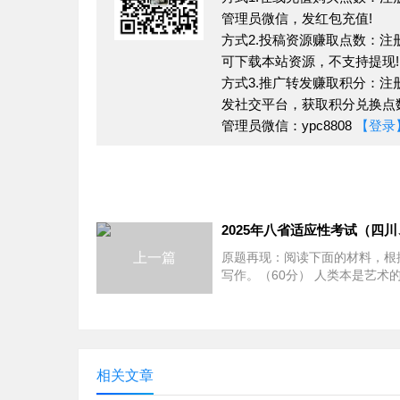
管理员微信，发红包充值!
总体来看，辩论赛可能会让他们在已有的
方式2.投稿资源赚取点数：注
的进步和事物的理解增进方面来讲，其需要的
可下载本站资源，不支持提现!
源的真实性、客观性很难确定，就对事物的认
方式3.推广转发赚取积分：注
会影响其对事物理解的水平。本材料的结论或
发社交平台，获取积分兑换点数
管理员微信：ypc8808
【登录
析可以看出，本作文题能很好地考查学生的理
的眼光、全面看待问题的思维等思考能力。联
在本题中体现。这也提醒我们，在平时作文教
求，培养学生良好的语言表达习惯。
参考立意
上一篇
原题再现：阅读下面的材料，根
写作。（60分） 人类本是艺术
立意1：辩论过程中的思维碰撞，可以激
有同情心的。只是社会阻碍或消
以上材料你赞同与否，引发了你
联想与思考?请写一篇文章。要
立意2：通过深入的探讨和辩论，人们接
准角
现象。
相关文章
论据集锦