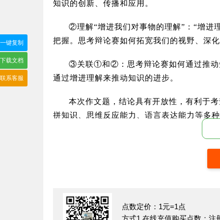
知识的创新、传播和应用。
②理解“增进我们对事物的理解”：“增
把握。思考辩论赛如何拓宽我们的视野、深化
一键复制
下载文档
③关联①和②：思考辩论赛如何通过推动
通过增进理解来推动知识的进步。
联系客服
本次作文题，结论具有开放性，有利于考
拼知识、思维反应能力、语言表达能力等多种
了充分的与辩论题目相关的准备工作，他们会
的知识，他们会结合自己的生活经验，他们还
参赛者和观众对辩论问题有较为清晰的认识，
准备，辩论的目的来讲，辩手所做的一切准备
识和认识的两极不断发展，形成一种对立之势
逻辑来说服对方，不一定能够推动知识的进步
点数定价：1元=1点
比赛就会有结果，但可能没有形成统一的认识
方式1.在线充值购买点数：注