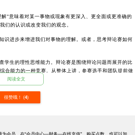
进理解”意味着对某一事物或现象有更深入、更全面或更准确的
我们的认识或改变我们的观念。
知识进步来增进我们对事物的理解。或者，思考辩论赛如何
查学生的理性思维能力。辩论赛是围绕辩论问题而展开的比
综合能力的一种竞赛。从整体上讲，参赛选手和团队提前做
阅读全文
查阅大量翔实可信的文献资料，他们会认真思考与辩题相关
可能会请教相关的专家……从这个层面上来讲，这一切能让
对事物的理解也会进一步加深。从辩论的双方，辩论材料的
很赞哦！
(
4
)
，所查阅的一切资料都是对自己的观点有益的。双方都在知
。辩论的目的，主要是试图通过大量的数据、实例、道理、
，增进对事物的理解。从辩论的结果来看，这是一场比赛，
或结论。
册为会员，在“会员中心—财务—在线充值”，购买点数，也可以加