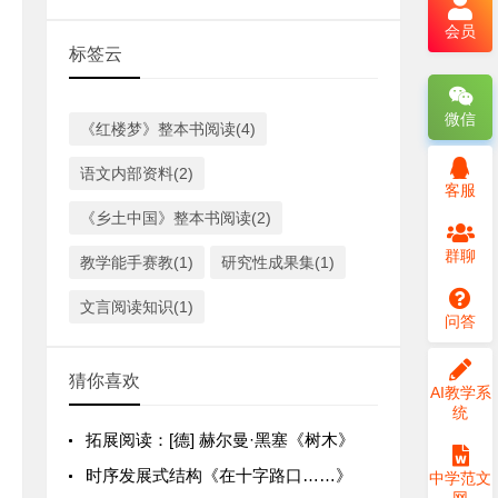
会员
标签云
微信
《红楼梦》整本书阅读(4)
语文内部资料(2)
客服
《乡土中国》整本书阅读(2)
群聊
教学能手赛教(1)
研究性成果集(1)
文言阅读知识(1)
问答
猜你喜欢
AI教学系
统
拓展阅读：[德] 赫尔曼·黑塞《树木》
时序发展式结构《在十字路口……》
中学范文
网