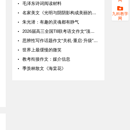
毛泽东诗词阅读材料
名家美文《光明与阴阴影构成美丽的花》
九科教学
网
朱光潜：有趣的灵魂都有静气
2026届高三全国T8联考语文作文“顶端优势”写作指导及范文欣赏
思辨性写作话题作文“关机·重启·升级”立意及范文欣赏
世界上最缓慢的微笑
教考衔接作文：媒介信息
季羡林散文《海棠花》