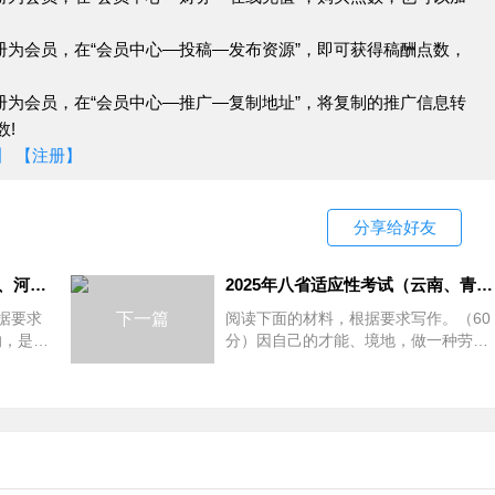
认识上加深或者反转，但不一定能获取客观的知识。从认知
册为会员，在“会员中心—投稿—发布资源”，即可获得稿酬点数，
条件是多方面的，就辩论赛这种途径来说，辩手发言内容来
知理解来说，认知人的水平、认知的阶段、认知的来源等都
册为会员，在“会员中心—推广—复制地址”，将复制的推广信息转
引发的思考极具开放性，可以认可，也可以否认。由以上分
!
】
【注册】
性思维。考生在写作的时候，必须有一分为二的方法、发展
想与归纳、实证与推理、批判与发展等高阶思维能力都可以
学中，认真领会并落实文风端正、文脉清晰、文气通畅的要
分享给好友
2025年八省适应性考试（四川、河南、山西）“人类本是艺术的” 作文分析及范文欣赏
2025年八省适应性考试（云南、青海、内蒙古）“圆融于劳作，成就天地间第一等人” 作文分析及范文欣赏
据要求
下一篇
阅读下面的材料，根据要求写作。（60
的，是富
分）因自己的才能、境地，做一种劳作
发人们的创新思维，推动知识的进步。
磨了。
做到圆满，便是天地间第一等人。——
怎样的
梁启超《敬业与乐业》这引发了你怎样
求：选
的联想与思考？请写一篇文章。要求：
触到不同的观点和知识领域，从而更深入地理解某一事物或
选准