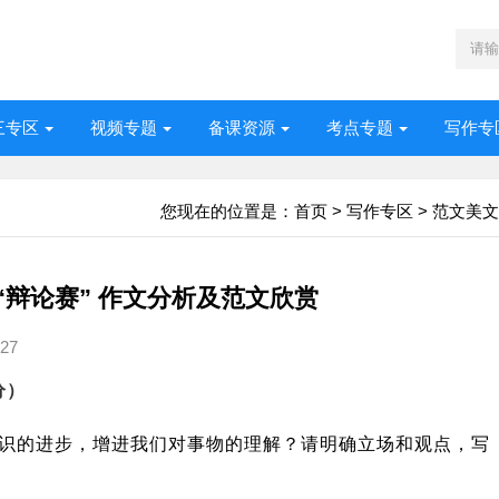
三专区
视频专题
备课资源
考点专题
写作专
您现在的位置是：
首页
>
写作专区
>
范文美文
“辩论赛” 作文分析及范文欣赏
27
分）
识的进步，增进我们对事物的理解？请明确立场和观点，写