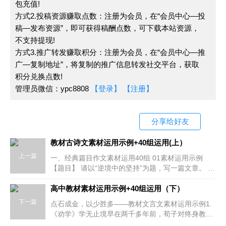
包充值!
里翻看土壤。
方式2.投稿资源赚取点数：注册为会员，在“会员中心—投
稿—发布资源”，即可获得稿酬点数，可下载本站资源，
7.梦想与现实：梦见水稻长得像高粱那么高，稻穗
不支持提现!
像扫帚那么大。这极具夸张的梦想，正在走向现实。
方式3.推广转发赚取积分：注册为会员，在“会员中心—推
广—复制地址”，将复制的推广信息转发社交平台，获取
8.敬业爱岗：为天下人皆饱热爱研究杂交水稻。同
积分兑换点数!
质事例：张秉贵，把平凡的工作做到极致，把一般人想
管理员微信：ypc8808
【登录】
【注册】
不到的事也做到极致。
分享给好友
反例：一群又一群为了名利，为了一纸证书而在实
验室里苦干的学生，他们一旦获得了所求的名利，便裹
教材古诗文素材运用示例+40组运用(上）
足不前，再不愿在黑暗中前行。在文学领域，只看见红
上一篇
一、经典篇目作文素材运用40组 01素材运用示例
地毯和金钱，作者比作品更有名的情况比比皆是。在看
【题目】 请以“逆境中的坚持”为题，写一篇文章。 要
求选好角度，确定立意；明确文体，自拟标题；不要
似繁盛的文学世界里，我们只见得浮光掠影般的“商品
套作，不得抄袭；不出现真实人名和校
高中教材素材运用示例+40组运用（下）
文学”，独不见哪怕只是一个有着创造之光的作品。
下一篇
点石成金，以少胜多——教材文言文素材运用示例1.
《劝学》学无止境早在两千多年前，荀子对终身教育
9.爱国，对中国文化的自信：中国有中国的有利条
思想就有全面而深刻的理解。《劝学》开篇就提