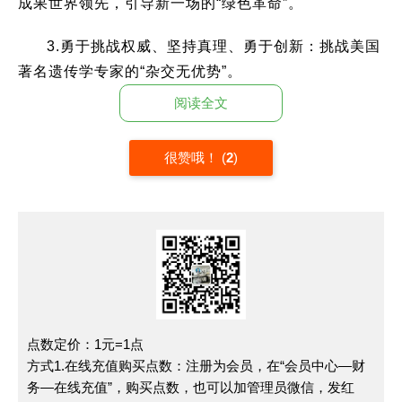
成果世界领先，引导新一场的“绿色革命”。
3.勇于挑战权威、坚持真理、勇于创新：挑战美国
著名遗传学专家的“杂交无优势”。
阅读全文
4.科学家的实证精神，脚踏实地，少一点形式主
义：挽起裤腿走下稻田的标准形象。中国稻田里走出世
很赞哦！
(
2
)
界级的农业科学家。用事实驳斥贬杂交水稻为“三不
稻”，捍卫事实，捍卫真理。
反例：“玉米地里铺红毯，专家谈笑田地间。”如今
又现“麦田地里铺红毯，成熟的麦子被压弯”，观摩会铺
红地毯，脚都不沾土还说是为农。
5.专一的精神：一辈子研究水稻，培育超级水稻成
点数定价：1元=1点
果世界领先，引导新一场的“绿色革命”。
方式1.在线充值购买点数：注册为会员，在“会员中心—财
务—在线充值”，购买点数，也可以加管理员微信，发红
6.淡泊名利：领取国家最高科技奖前几天依然在田