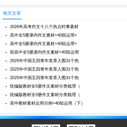
件。
出：“君子曰：学不可以已。”现代终
相关文章
10.科学态度面对失败：发现天然杂交稻杂种第一
代却试种失败但不放弃。
2026年高考作文十八个热点时事素材
高中全5册课内作文素材+40组运用+
11.青年学生启示：勇于担当，敢于创新，服务社
高中全5册课内作文素材+40组运用+
会，报效人民。创造性的劳动能够为社会发展和时代进
初高中全5册课内作文素材+40组运用
步提供重要的人才支撑、智力支撑、创新支撑。
2025年中国五四青年奖章入围31个热
2025年中国五四青年奖章入围31个热
（二）人物：“探界者”钟扬
2025年中国五四青年奖章入围31个热
植物学家，科普达人，教育专家，援藏干部。在生
统编版教材全5册作文素材分类梳理（
命的高度和广度上，他一直在探索自己的边界。奉献不
统编版教材全5册作文素材分类梳理（
计名利，献身科学，热爱，胸怀人类。
高中教材素材运用示例+40组运用（下）
（三）人物：屠呦呦
1.中国文化的传承：从中国古代的典籍中发现灵