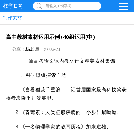
教学E网
请输入关键字词
写作素材
高中教材素材运用示例+40组运用(中）
分享：
杨老师
03-21
新高考语文课内教材作文精美素材集锦
一、科学思维探索自然
1.《喜看稻菽千重浪——记首届国家最高科技奖获
得者袁隆平》沈英甲、
2.《青蒿素：人类征服疾病的一小步》屠呦呦、
3.《一名物理学家的教育历程》加来道雄、