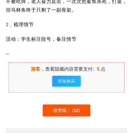
不被吃掉，老人奋力反击，一次次把鲨鱼杀死，打退，
但马林鱼终于只剩了一副骨架。
2
﹑梳理情节
活动：学生标注段号，备注情节
...
游客
，查看隐藏内容需要支付:
5
点
登陆购买
很赞哦！
(
12
)