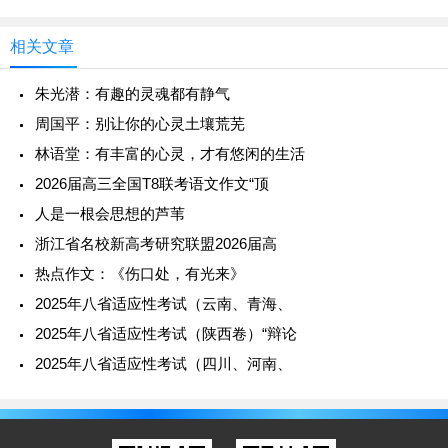
智慧，将其融入日常生活和工作中，为构建更加美好的社
冬天》中“冬”安适温婉。一年
会贡献自己的力量。
相关文章
在未来的道路上，让我们携手共进，以“知所先后”的智慧
朱光潜：有趣的灵魂都有静气
为指引，共同书写人类文明的辉煌篇章。让我们在追求个
周国平：别让你的心灵土壤荒芜
人价值的同时，不忘社会责任，为实现中华民族的伟大复
林语堂：有丰富的心灵，才有悠闲的生活
兴而努力奋斗。
2026届高三全国T8联考语文作文“顶
人是一根会思想的芦苇
02
说先后
浙江省名校新高考研究联盟2026届高
先和后，从客观的角度看，它们指向的是先后顺序；
热点作文：《伤口处，有光来》
从主观上说，它们蕴含的社会意义和人情价值非常丰富。
2025年八省适应性考试（云南、青海、
在人情社会，处理各种关系，怎样处理好“先”与“后”的关
2025年八省适应性考试（陕西卷）“辩论
系，不仅仅是技术性的手段，更需要艺术性的情怀。“先己
2025年八省适应性考试（四川、河南、
后人”与“先人后己”，用词类似，但是其间包蕴的实体意义
和情感意义就大相径庭了。