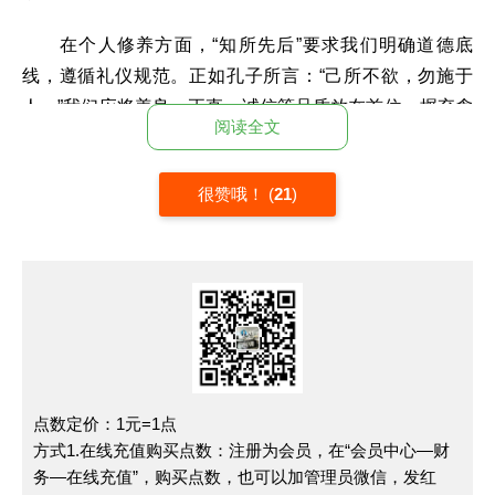
在个人修养方面，“知所先后”要求我们明确道德底
线，遵循礼仪规范。正如孔子所言：“己所不欲，勿施于
人。”我们应将善良、正直、诚信等品质放在首位，摒弃贪
阅读全文
婪、虚伪、自私等不良习性。在日常生活中，我们应学会
尊重他人，关爱他人，以礼待人，以诚感人。只有这样，
很赞哦！
(
21
)
我们才能建立起和谐的人际关系，赢得他人的尊重和信
任。
在社会发展层面，“知所先后”意味着我们需要遵循社会发
展的客观规律，以科学的态度推动社会进步。在经济发展
过程中，我们不能只追求短期利益，而忽视环境保护和可
持续发展。相反，我们应该在追求经济效益的同时，关注
生态环境，实现经济与环境的协调发展。此外，我们还应
点数定价：1元=1点
关注社会公平与正义，努力消除贫富差距，让每个人都能
方式1.在线充值购买点数：注册为会员，在“会员中心—财
共享社会发展的成果。
务—在线充值”，购买点数，也可以加管理员微信，发红