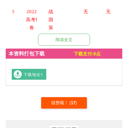
5
2022
战
无
无
高考Ⅰ
国
卷
策
阅读全文
6
2022
战
无
无
本资料打包下载
全国甲
国
下载支付:8点
卷
策
下载地址1
7
2022
说
无
无
全国乙
苑
卷
很赞哦！
(
17
)
8
2021
通
贞观
无
甲子 宗
高考Ⅰ
鉴
君臣
室 海内
卷
论
庶务