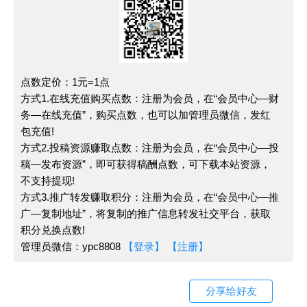
9
2021
宋
契丹
无
衅鼓 庙
全国甲
史
盟好
社 闰月
卷
辎重
点数定价：1元=1点
方式1.在线充值购买点数：注册为会员，在“会员中心—财
10
2021
通
贞观
无
犯颜 抵
务—在线充值”，购买点数，也可以加管理员微信，发红
全国乙
鉴
君臣
极刑 减
包充值!
方式2.投稿资源赚取点数：注册为会员，在“会员中心—投
卷
论
膳 大理
稿—发布资源”，即可获得稿酬点数，可下载本站资源，
丞
不支持提现!
方式3.推广转发赚取积分：注册为会员，在“会员中心—推
11
2020
宋
苏轼
勤政
主司、殿
广—复制地址”，将复制的推广信息转发社交平台，获取
全国乙
史
传
爱民
积分兑换点数!
试、司农、
管理员微信：ypc8808
【登录】
【注册】
卷
当轴
12
2020
宋
王安
清正
分享给好友
方士、保