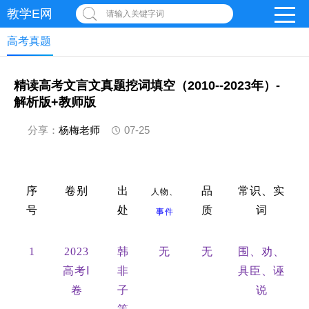
教学E网
请输入关键字词
高考真题
精读高考文言文真题挖词填空（2010--2023年）-
解析版+教师版
分享：
杨梅老师
07-25
序
卷别
出
品
常识、实
人物、
号
处
质
词
事件
1
2023
韩
无
无
围、劝、
高考Ⅰ
非
具臣、诬
卷
子
说