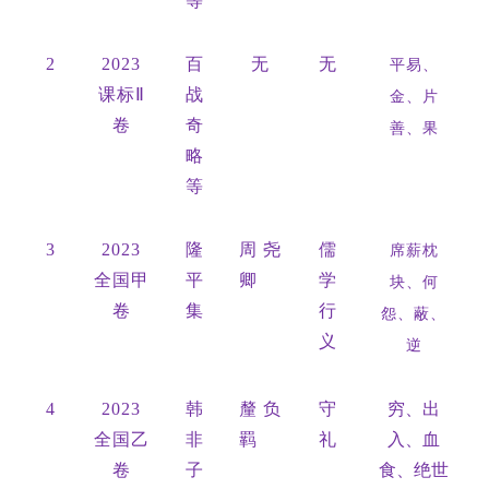
等
2
2023
百
无
无
平易、
课标Ⅱ
战
金、片
卷
奇
善、果
略
等
3
2023
隆
周尧
儒
席薪枕
全国甲
平
卿
学
块、何
卷
集
行
怨、蔽、
义
逆
4
2023
韩
釐负
守
穷、出
全国乙
非
羁
礼
入、血
卷
子
食、绝世