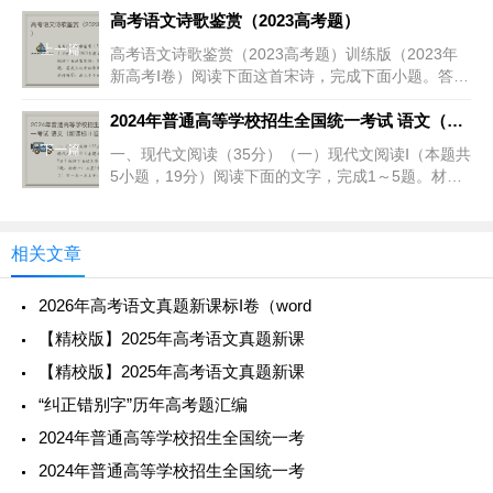
全国甲
史
中传
忠贞
任、禁中、
高考语文诗歌鉴赏（2023高考题）
卷
四六之制
上一篇
高考语文诗歌鉴赏（2023高考题）训练版（2023年
新高考Ⅰ卷）阅读下面这首宋诗，完成下面小题。答友
人论学林希逸逐字笺来学转难①，逢人个个说曾颜
13
2020
晋
王彪
诤言
太守、立
②。那知剥落皮毛处，不在流传口耳间。禅
2024年普通高等学校招生全国统一考试 语文（新课标Ⅱ卷）（word试题+参考答案）
课标Ⅰ
书
之传
国士
嗣、周公、
下一篇
一、现代文阅读（35分）（一）现代文阅读Ⅰ（本题共
卷
居摄
5小题，19分）阅读下面的文字，完成1～5题。材料
一：土星5号火箭升空了！它一点一点上升，庞大的
身躯稳健有力。阿姆斯特朗、柯林斯和奥尔德林被巨
14
2019
史
贾生
远见
诸子百家、
相关文章
课标Ⅰ
记
列传
卓识
诏令、礼
卷
乐、就国
2026年高考语文真题新课标I卷（word
【精校版】2025年高考语文真题新课
15
2019
史
商君
厉
缪公、汤
【精校版】2025年高考语文真题新课
课标Ⅱ
记
列传
行
武、变法、
“纠正错别字”历年高考题汇编
卷
法
黥
2024年普通高等学校招生全国统一考
治
2024年普通高等学校招生全国统一考