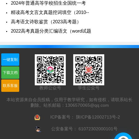
2024年普通高等学校招生全国统一考
16
2019
史
吴起
文
殷纣、武
精读高考文言文真题挖词填空（2010--
课标Ⅲ
记
列传
治
王、三晋、
高考语文诗歌鉴赏（2023高考题）
卷
武
令尹
2022高考真题分类汇编语文（word试题
功
17
2018
晋
鲁芝
清
籍
、阙
坟
课标Ⅰ
书
传
忠
、
践阼
一键复制
卷
履
、逊位
下载文档
正
联系客服
教师公众号
学生公众号
18
2018
后
王涣
神
豪右 、
本站资源来自会员投稿，仅用于教学研究，如有侵权，请联系站长
课标Ⅱ
汉
列传
算
顿首 、
删除。站长邮箱：
1306570065@qq.com
卷
书
文
茂才 、
ICP备案号：
陕ICP备12002713号-2
理
京师
公安备案号：
61072302000101号
19
2018
宋
范纯
沉
陵寝、株