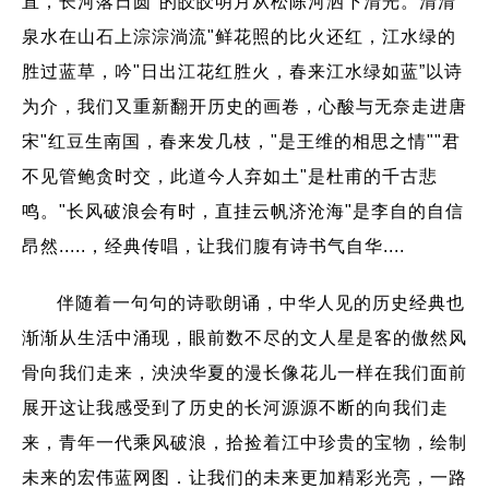
直，长河落日圆"的皎皎明月从松陈河洒下清光。清清
泉水在山石上淙淙淌流"鲜花照的比火还红，江水绿的
胜过蓝草，吟"日出江花红胜火，春来江水绿如蓝”以诗
为介，我们又重新翻开历史的画卷，心酸与无奈走进唐
宋"红豆生南国，春来发几枝，"是王维的相思之情""君
不见管鲍贪时交，此道今人弃如土"是杜甫的千古悲
鸣。"长风破浪会有时，直挂云帆济沧海"是李自的自信
昂然.....，经典传唱，让我们腹有诗书气自华....
伴随着一句句的诗歌朗诵，中华人见的历史经典也
渐渐从生活中涌现，眼前数不尽的文人星是客的傲然风
骨向我们走来，泱泱华夏的漫长像花儿一样在我们面前
展开这让我感受到了历史的长河源源不断的向我们走
来，青年一代乘风破浪，拾捡着江中珍贵的宝物，绘制
未来的宏伟蓝网图．让我们的未来更加精彩光亮，一路