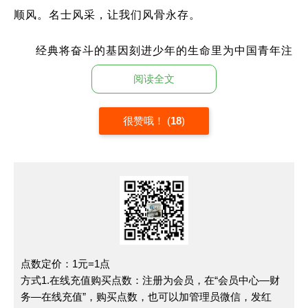
顺风。名士风采，让我们风骨永存。
经典将奋斗的基因刻进少年的生命里为中国青年注
入奔勃力量，奋斗的事例有很多，比如著名科学家史幕
阅读全文
芬，霍金、他在年轻时就患上了绝症，但他坚持不懈地
战胜了所有病痛的折磨，成了举世瞩目的科学家，还有
很赞哦！
(
18
)
大作曲家贝多芬，由于病痛未能上大学，14岁时了伤
寒和天花，26岁失去知觉，在爱情上也备受挫折。但
他发誓要扼住生命的咽候，在与命运顽强的搏斗中，他
的生命之火烧的越来越旺盛了。
经典．可以积聚寒流而上勇气，经典文化是我们的
精神纽带，而作为青年一代的我们要更加生动担起承经
点数定价：1元=1点
方式1.在线充值购买点数：注册为会员，在“会员中心—财
典的重任，我要以“爱人者，仁恒爱之”的温良作雨露，
务—在线充值”，购买点数，也可以加管理员微信，发红
要以"星星之火，可以燎原的信心作为翅膀．以"路漫没