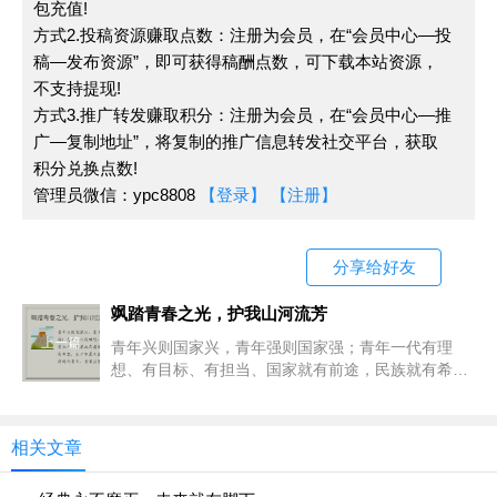
包充值!
其修远兮，吾将上下而求索"的坚持作航标，破旧立
方式2.投稿资源赚取点数：注册为会员，在“会员中心—投
稿—发布资源”，即可获得稿酬点数，可下载本站资源，
新，筑就中国梦，搭建未来美好蓝图，让我们的未未更
不支持提现!
加精彩更加美好。
方式3.推广转发赚取积分：注册为会员，在“会员中心—推
广—复制地址”，将复制的推广信息转发社交平台，获取
积分兑换点数!
管理员微信：ypc8808
【登录】
【注册】
分享给好友
飒踏青春之光，护我山河流芳
上一篇
青年兴则国家兴，青年强则国家强；青年一代有理
想、有目标、有担当、国家就有前途，民族就有希
望。生于华夏之盛世，作为新时代青年，吾辈应努力
奋斗、踔厉前行，飒踏青春之光，护我山河流
相关文章