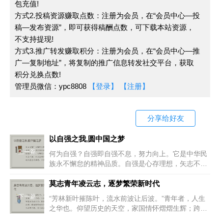
包充值!
这场战争席卷了大量财力、物力、人力。乌克兰因面积
方式2.投稿资源赚取点数：注册为会员，在“会员中心—投
小且实力弱，就遭到俄罗斯战火的“照顾”。俄乌矛盾是
稿—发布资源”，即可获得稿酬点数，可下载本站资源，
历史残留的问题，因前辈们的矛盾所留下的问题，在今
不支持提现!
方式3.推广转发赚取积分：注册为会员，在“会员中心—推
天竟用战争解决。在战火熊熊的战场上，有多少无辜的
广—复制地址”，将复制的推广信息转发社交平台，获取
平民百姓将性命丢于火海？又有多少年幼的孩童落入虎
积分兑换点数!
口？战争的冷酷无情我们都知道，踏上战场的那一刻，
管理员微信：ypc8808
【登录】
【注册】
也就意味着生命的倒计时。
分享给好友
再看日本前几日的排核污水事件，可敢想当这些对
以自强之我,圆中国之梦
人体的危害程度极高的水排向大海，又会对海洋生物造
上一篇
何为自强？自强即自强不息，努力向上。它是中华民
成什么呢，对地球呢？后果可想而知，日本的所做作为
族永不懈怠的精神品质。自强是心存理想，矢志不
等同于毁灭世界。我想没有什么事情是不能用和平方式
渝。作为新时代的青年，我们要坚定理想，只有如此,
我们才能有前进的明确方向。方向决
莫志青年凌云志，逐梦繁荣新时代
解决的。如今我们应积极构建人类命运共同体，积极提
下一篇
“芳林新叶摧陈叶，流水前波让后波。”青年者，人生
倡和平，反对战争。战争不仅伤害两个国家，更会伤及
之华也。仰望历史的天空，家国情怀熠熠生辉；跨越
时间的长河，家国情怀连绵不断。昔日的五四青年振
人类及全世界。我们要争做新时代新青年，积极维护当