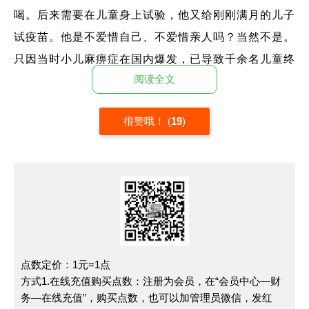
喝。后来需要在儿童身上试验，他又给刚刚满月的儿子
试疫苗。他是不爱惜自己、不爱惜亲人吗？当然不是。
只因当时小儿麻痹症在国内爆发，已导致千余名儿童终
阅读全文
身残疾，甚至失去生命。临危受命的顾方舟重任在肩，
在亿万人民的“大我”和自己家人的“小我”之间，他义无
很赞哦！
(
19
)
反顾选择了前者。他的舍小家、为大家的坚定，以及内
心深处的家国情怀拯救了人类，更拯救了中国甚至全世
界。在他的身上，家国情怀泛滥，他不仅为中国贡力，
还为世界贡献自己的力量，他的精神耀眼夺目。让我们
一起争做新时代家国情怀青年吧。
我们生于和平年代，从未见过战争，可在前几年，
点数定价：1元=1点
一场战争爆发了，让我们、甚至全人类第一次真真正正
方式1.在线充值购买点数：注册为会员，在“会员中心—财
的感到害怕、无助。那就是惨绝人寰的——俄乌战争，
务—在线充值”，购买点数，也可以加管理员微信，发红