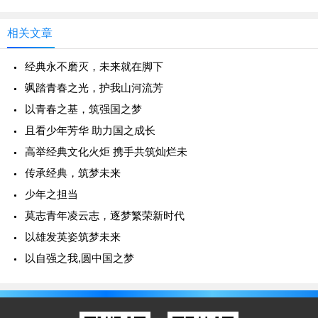
臂一呼，点燃了思想启蒙的火炬；昔日
代和平，新青年要传承以和为贵。
相关文章
历史的长流中有着不可计数的风流人物，或是自强
经典永不磨灭，未来就在脚下
不息；或是爱国爱家；亦或是爱好和平。他们都是“经
飒踏青春之光，护我山河流芳
典”的代表，让我们为了更好的未来一起传承经典吧，
以青春之基，筑强国之梦
以雄发英姿筑梦未来吧！让新时代新青年中有你也有
且看少年芳华 助力国之成长
我！
高举经典文化火炬 携手共筑灿烂未
传承经典，筑梦未来
少年之担当
莫志青年凌云志，逐梦繁荣新时代
以雄发英姿筑梦未来
以自强之我,圆中国之梦