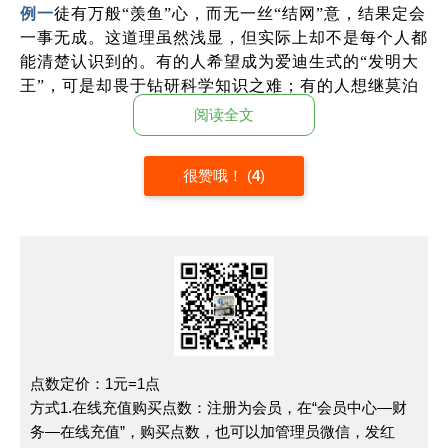
例一
徒有万般“羡鱼”心，而无一丝“结网”意，结果定会
一事无成。这道理虽然浅显，但实际上却不是每个人都
能清楚认识到的。有的人希望成为爱迪生式的“发明大
王”，可是却畏于钻研科学知识之难；有的人想继莫泊
桑之后，再夺“短篇小说之王”的桂冠，但又慑于常年练
阅读全文
笔之艰辛；有的人想一鸣惊人成为“音乐巨匠”，却惰于
在五线谱的田地上埋首耕耘；有的人愿自己成为体育明
很赞哦！
(
4
)
星，却怠于“闻鸡起舞”进行训练。如此心怀鸿鹄之志，
而身属燕雀之行，连一条小小的鱼都会捉不到，更何况
要实现那恢宏的大志呢！
例二
世上没有两片相同的树叶，更不会有两双相同的眼
睛。不同的国度给我我们不同的眼睛。或许大洋彼岸美
利坚的阳光正在你眼中折射成永远活泼自信的微笑；或
许北欧的冰雪正在你眼中融化为沉静与深邃；或许长江
昆仑的清风正在你眼前幻化为中国式的内敛与神秘。不
同的国度有着不同的土地，不同的风不同的雨不同的阳
点数定价：1元=1点
光，灌溉出不同的思维与精神，并在上面牢牢地打上了
方式1.在线充值购买点数：注册为会员，在“会员中心—财
民族的标签。（高考作文《解读世界的眼睛》）
务—在线充值”，购买点数，也可以加管理员微信，发红
例三
一位伟人说：“喜欢聆听的民族是一个智慧的民