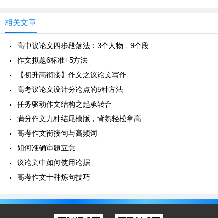
命，却从熊 熊大火中救出了几
人觉得苦涩；中年就像烈性酒，纯净无色，辛辣之味使
你五脏六腑都会灼热；老年就像葡萄酒，久存弥香，滴
相关文章
滴让你感受到香中之甜。（高考作文《生活是什么》）
例二
高中议论文四步段落法：3个人物，9个段
梦是天边飘浮的一朵悠悠的黄云，梦是山沟里升起
的一束淡淡的青烟，梦是巫山峡壁上缀着的那团闲适的
作文拟题6标准+5方法
白雾不知何时来，何时去，去向何方，梦是三月绚丽的
【初升高衔接】作文之议论文写作
风染绿了的秃枝，拂开了红桃白李银梨粉杏的芳裙，梦
高考议论文设计分论点的5种方法
是一道伸向河里的若隐若现的彩虹……
比喻，是令人遐想的，是文学语言的最好注脚。如果在
任务驱动作文结构之起承转合
高考中能够有一颗本色的心，有一颗捕捉自然的美丽的
满分作文九种结尾模版，背熟轻松拿高
心灵，我们相信，一切美的事物都会在你笔下汩汩流
高考作文衔接句与高频词
出。
如何准确审题立意
4
、假设式整句
议论文中如何使用论据
高考作文十种炼句技巧
假设式整句，就是利用假设的句式来组织语段，利用
排比推理的方式构成的相对整齐的句子。
例一
历史常给人以警示，假若当初商纣王能广开言路，