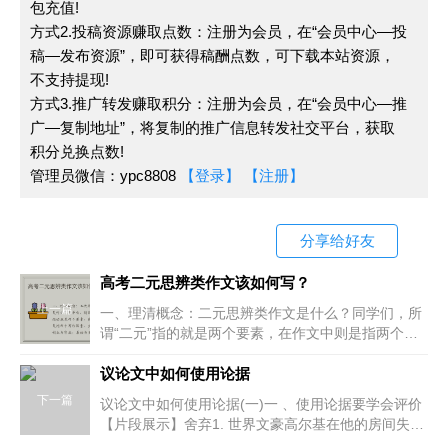
包充值!
族。”狂妄自大的民族不喜欢聆听，只喜欢征服，他们
方式2.投稿资源赚取点数：注册为会员，在“会员中心—投
的傲慢遮挡了他们的视线；闭关自守的民族不喜欢聆
稿—发布资源”，即可获得稿酬点数，可下载本站资源，
听，只会沾沾自喜，他们坐井观天，妨碍了他们的见
不支持提现!
识；急功近利的民族不喜欢聆听，只知浮在表面，他们
方式3.推广转发赚取积分：注册为会员，在“会员中心—推
浅尝辄止，缺乏深厚的内涵。因此，我们要学会聆听。
广—复制地址”，将复制的推广信息转发社交平台，获取
这将使我们虚怀若谷，博采众长，锐意进取；这将使我
积分兑换点数!
们胸怀远大，视野宽广，开拓创新；这将使我们高瞻远
管理员微信：ypc8808
【登录】
【注册】
瞩，潜心探索，内涵深厚。
排比，在考生的笔下演绎出那么多的方式，但更重要的
是演绎出了深刻、丰厚，给人无限启迪。
分享给好友
3
、比喻式整句
高考二元思辨类作文该如何写？
上一篇
一、理清概念：二元思辨类作文是什么？同学们，所
比喻式整句，就是运用一系列比喻，用形象、具体、
谓“二元”指的就是两个要素，在作文中则是指两个写
感性的事物，来表达抽象的深邃的内蕴的语段。
作因素。如舍与得，创业与守成，善始与克终，墨守
成规与因时而变等。所谓“思辨”只是
议论文中如何使用论据
例一
生活是什么？不同的人有不同的看法。有人说生活
下一篇
议论文中如何使用论据(一)一 、使用论据要学会评价
如酒。童年就像鸡尾酒，色彩斑斓，甜美之味令人回
【片段展示】舍弃1. 世界文豪高尔基在他的房间失火
时，没有顾及家具、财产、衣物，甚至没有顾及生
味；青年就像冰镇的啤酒，色彩浓黑，清凉的同时又让