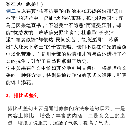
案在风中飘扬》)
例二
屈原在其“联齐抗秦”的政治主张未被采纳却“忠而
被谤”的苦难中，仍能“哀怨托离骚，孤忠报楚国”；司
马迁因秉笔直书，“不溢美”“不隐恶”而遭受腐刑，却
能“忧愁发愤，著成信史照尘寰”；杜甫虽“长夜沾
湿”“布衾似铁”却依然“民间疾苦，笔底波澜”，吟诵
出“大庇天下寒士”的千古绝唱。他们不是在时光的流逝
中淡化苦难，而是用全部的热情和才智与命运进行了不
屈的抗争，升华了自己也点缀了历史。
学生如果在作文中恰如其分地引用古诗词，将是增强文
采的一种好方法，特别是通过整句的形式来运用，那更
能锦上添花。
2
、排比式整句
排比式整句主要是通过修辞的方法来连缀展示。一是
内容上排比，增强了丰富的内涵，二是意义上的递
进，增强了说服力，渲染了气氛，提高了气势。