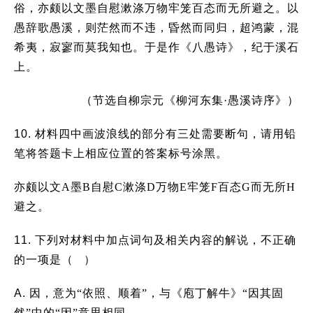
俗，
亦颇以文墨自慰漱涤万物牢笼百态而无所避之
。以
愚辞歌愚溪，则茫然而不违，昏然而同归，超鸿蒙，混
希夷，寂寥而莫我知也。于是作《八愚诗》，纪于溪石
上。
（节选自柳宗元《柳河东集·愚溪诗序》）
10.
材料四中画波浪线的部分有三处需要断句，请用铅
笔将答题卡上相应位置的答案标号涂黑。
亦颇以文A墨B自慰C漱涤D万物E牢笼F百态G而无所H
避之。
11.
下列对材料中加点词句及相关内容的解说，不正确
的一项是（ ）
A.
因，意为“依照、顺着”，与《庖丁解牛》“因其固
然”中的“因”意思相同。