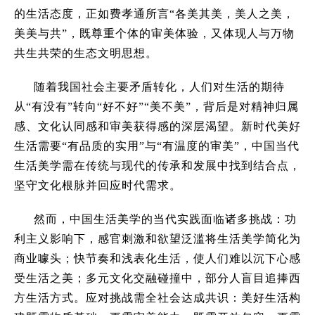
的生活态度，正如费孝通所言
“
各美其美，美人之美，
美美与共
”
，既尊重个体的审美体验，又体现人与万物
共生共荣的生态文明思想。
随着我国社会主要矛盾转化，人们对生活的期待
从
“
有没有
”
转向
“
好不好
”“
美不美
”
，背后是对精神归属
感、文化认同感和审美获得感的深层渴望。新时代美好
生活需要
“
有品质的实用
”
与
“
有温度的审美
”
，中国当代
生活美学需在传统与现代的传承和发展中找到结合点，
坚守文化根脉并回应时代需求。
然而，中国生活美学的当代实践面临诸多挑战：功
利主义影响下，感官刺激和欲望泛滥将生活美学简化为
商业噱头；快节奏和浅表化生活，使人们难以沉下心感
受生活之美；多元文化交融碰撞中，部分人盲目追捧西
方生活方式。应对挑战需全社会达成共识：美好生活构