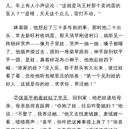
儿。车上有人小声议论：
“
这就是马王村那个卖鸡蛋的
盲人？
”“
是哩，天天这个点儿，雷打不动。
”
眯着眼，他想起了三十多年前的事。那时他二十出
头，常去新旺村收鸡蛋。那天清早刚进村口，就听见一
阵细碎哭声——像月子里娃，哭声一抽一抽，嗓子都哑
了。他循声摸过去，摸到一堆柴草跟前，伸手探到软乎
乎一团。是娃，裹着碎花布小褥子。他抱起娃四下
喊：
“
谁家的娃？
”
没人应。巷子那头有人出来，接过娃
看了看，念给他听包袱里压的纸条：
“
第一个见到娃的
好人，这就是你的娃，求求你，养活她！
”
②
张喜平抱着娃站了半天
。回到家，他把娃递给母
亲。母亲急得直跺脚：
“
你抱了娃，往后咋娶媳妇？
”
他
说：
“
不娶了，我养活她。
”
他又去找麦绒嫂。麦绒嫂一
看，啧啧两声：
“
喜平，你咋把这摊事揽上身了？
”
张喜