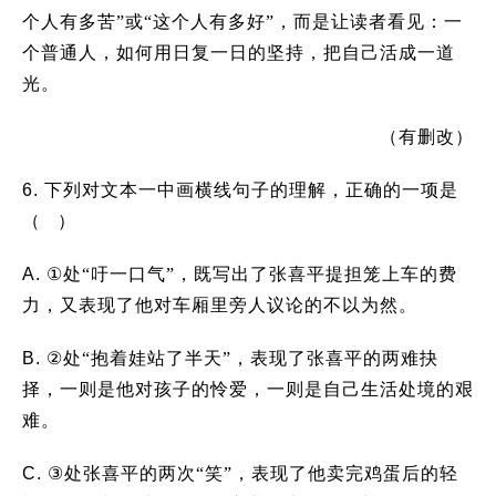
个人有多苦
”
或
“
这个人有多好
”
，而是让读者看见：一
个普通人，如何用日复一日的坚持，把自己活成一道
光。
（有删改）
6.
下列对文本一中画横线句子的理解，正确的一项是
（ ）
A.
①
处“吁一口气”，既写出了张喜平提担笼上车的费
力，又表现了他对车厢里旁人议论的不以为然。
B.
②
处“抱着娃站了半天”，表现了张喜平的两难抉
择，一则是他对孩子的怜爱，一则是自己生活处境的艰
难。
C.
③
处张喜平的两次“笑”，表现了他卖完鸡蛋后的轻