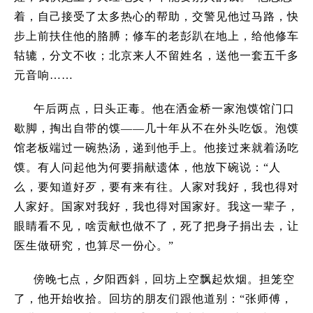
着，自己接受了太多热心的帮助，交警见他过马路，快
步上前扶住他的胳膊；修车的老彭趴在地上，给他修车
轱辘，分文不收；北京来人不留姓名，送他一套五千多
元音响
……
午后两点，日头正毒。他在洒金桥一家泡馍馆门口
歇脚，掏出自带的馍——几十年从不在外头吃饭。泡馍
馆老板端过一碗热汤，递到他手上。他接过来就着汤吃
馍。有人问起他为何要捐献遗体，他放下碗说：
“
人
么，要知道好歹，要有来有往。人家对我好，我也得对
人家好。国家对我好，我也得对国家好。我这一辈子，
眼睛看不见，啥贡献也做不了，死了把身子捐出去，让
医生做研究，也算尽一份心。
”
傍晚七点，夕阳西斜，回坊上空飘起炊烟。担笼空
了，他开始收拾。回坊的朋友们跟他道别：
“
张师傅，