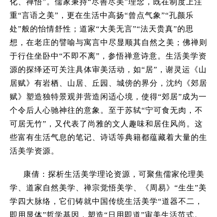
化、禅悟
”
。儒家秉持
“
尽善尽美
”
理念，既在制度上注
重
“
言语之美
”
，更在生活中高扬
“
曾点气象
”“
孔颜乐
处
”
般的怡情舒性；道家
“
大美无言
”“
法天贵真
”
的思
想，在老庄的譬喻与寓言中尽显顺其自然之美；佛禅则
于行住坐卧中
“
不即不离
”
，参悟禅意诗意。生活美学资
源的探绎还可关注具体审美活动，如
“
居
”
，谢灵运《山
居赋》有岩栖、山居、丘园、城傍的界分，沈约《郊居
赋》塑造独特景观并营造闲适心境，使得
“
郊居
”
成为一
个令后人心驰神往的意象。至于苏轼
“
宁可食无肉，不
可居无竹
”
，又代表了尚雅的文人趣味和居住风尚。这
些富有生活气息的笔记、诗话等典籍都蕴藏着大量的生
活美学资源。
康倩：探析生活美学理论资源，可聚焦儒家伦理美
学、道家自然美学、禅宗觉悟美学、《周易》
“
生生
”
美
学四大脉络，它们铸就中国传统生活美学
“
道器不二，
即用显体
”
哲学基因，塑造
“
日用即道
”
审美生活范式。