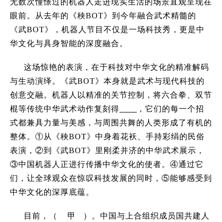
无数次憧憬过的机器人走进现实生活的场景直观呈现在
眼前。从去年的《秧BOT》到今年融合武术精髓的
《武BOT》，机器人节目不仅是一场科技秀，更是中
华文化与具身智能的深度融合。
这场惊艳的表演，在于科技对中华文化的精准解码
与生动演绎。《武BOT》本身就是武术与现代科技的
创意交融。机器人以精准的关节控制，将六合拳、双节
棍等传统中华武术动作复刻得
，它们的每一个招
式都兼具力量与美感，与周围共舞的人类形成了有机的
整体。
①从《秧BOT》中身着花袄、手持彩绢的民俗
表演，②到《武BOT》里刚柔并济的中华武术展示，
③中国机器人正进行传播中华文化的使者。④通过它
们，让全球观众在惊叹科技发展的同时，⑤能够感受到
中华文化的深厚底蕴。
目前，（ 甲 ）。中国与上合组织成员国共建人