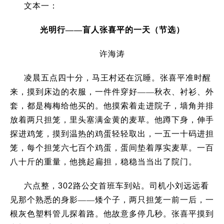
文本一：
光明行——盲人张喜平的一天（节选）
许海涛
凌晨五点四十分，马王村还在沉睡。张喜平准时醒
来，摸到床边的衣服，一件件穿好——秋衣、衬衫、外
套，都是梅梅给他买的。他摸索着走进院子，墙角并排
放着两只担笼，里头塞满金黄的麦草。他蹲下身，伸手
探进鸡笼，摸到温热的鸡蛋轻轻取出，一五一十码进担
笼，每个担笼六七百个鸡蛋，蛋间垫着厚实麦草。一百
八十斤的重量，他挑起扁担，稳稳当当出了院门。
六点整，
302
路公交首班车到站。司机小刘远远看
见那个熟悉的身影——矮个子，两只担笼一前一后，一
根灰色塑料管儿探着路。他故意多停几秒。
张喜平摸到