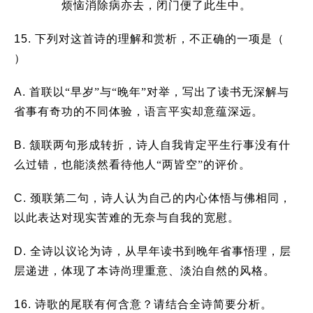
烦恼消除病亦去，闭门便了此生中。
15.
下列对这首诗的理解和赏析，不正确的一项是（
）
A.
首联以“早岁”与“晚年”对举，写出了读书无深解与
省事有奇功的不同体验，语言平实却意蕴深远。
B.
颔联两句形成转折，诗人自我肯定平生行事没有什
么过错，也能淡然看待他人“两皆空”的评价。
C.
颈联第二句，诗人认为自己的内心体悟与佛相同，
以此表达对现实苦难的无奈与自我的宽慰。
D.
全诗以议论为诗，从早年读书到晚年省事悟理，层
层递进，体现了本诗尚理重意、淡泊自然的风格。
16.
诗歌的尾联有何含意？请结合全诗简要分析。