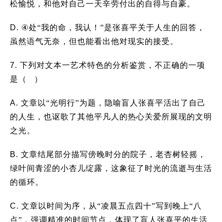
松愉悦，和他对自己一天辛劳付出的自得与自豪。
D.
④
处“我的命，我认！”是张喜平关于人生的回答，
虽然语气无奈，但也能看出他对现实的接受。
7.
下列对文本一艺术特色的分析鉴赏，不正确的一项
是（ ）
A.
文章以“光明行”为题，隐喻盲人张喜平活出了自己
的人生，也讴歌了其他平凡人的热心关爱所展现的文明
之光。
B.
文章结尾部分描写傍晚时分的院子，老杏树轻摇，
绿叶间青涩的小杏儿绽露，这象征了时光的流逝与生活
的循环。
C.
文章以时间为序，从“凌晨五点四十”写到晚上“八
点”，强调精准的时间节点，体现了盲人张喜平的生活