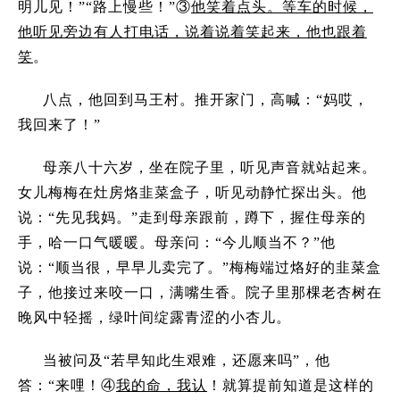
明儿见！
”“
路上慢些！
”
③
他笑着点头。等车的时候，
他听见旁边有人打电话，说着说着笑起来，他也跟着
笑
。
八点，他回到马王村。推开家门，高喊：
“
妈哎，
我回来了！
”
母亲八十六岁，坐在院子里，听见声音就站起来。
女儿梅梅在灶房烙韭菜盒子，听见动静忙探出头。他
说：
“
先见我妈。
”
走到母亲跟前，蹲下，握住母亲的
手，哈一口气暖暖。母亲问：
“
今儿顺当不？
”
他
说：
“
顺当很，早早儿卖完了。
”
梅梅端过烙好的韭菜盒
子，他接过来咬一口，满嘴生香。院子里那棵老杏树在
晚风中轻摇，绿叶间绽露青涩的小杏儿。
当被问及
“
若早知此生艰难，还愿来吗
”
，他
答：
“
来哩！④
我的命，我认
！就算提前知道是这样的