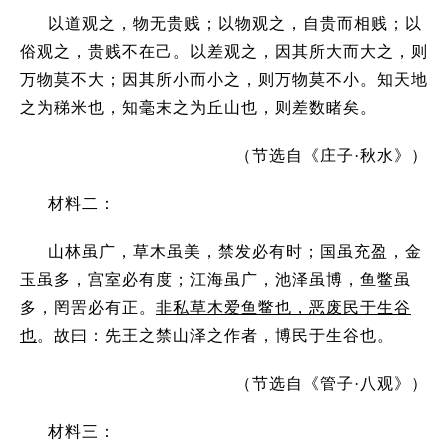
以道观之，物无贵贱；以物观之，自贵而相贱；以
俗观之，贵贱不在己。以差观之，因其所大而大之，则
万物莫不大；因其所小而小之，则万物莫不小。知天地
之为稊米也，知毫末之为丘山也，则差数睹矣。
（节选自《庄子·秋水》）
材料二：
山林虽广，草木虽美，禁发必有时；国虽充盈，金
玉虽多，宫室必有度；江海虽广，池泽虽博，鱼鳖虽
多，罔罟必有正。
非私草木爱鱼鳖也，恶废民于生谷
也
。故曰：先王之禁山泽之作者，博民于生谷也。
（节选自《管子·八观》）
材料三：