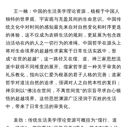
王一楠：中国的生活美学理论资源，植根于中国人
独特的世界观、宇宙观与充盈其间的生命意识。中国传
统文化中对时间的感知最先来自对自然变化和时序更迭
的体验，这不仅成为农耕生活的规则，更延展为包含政
治活动在内的人之一切行为的准绳。中国哲学在源头上
将对生命境界的超越性求索寓于日常生活实践中，形
成
“
在世的超越
”
，这一路径又在儒、道、禅三家思想流
派中获得不同维度的展开。儒家哲学是一种关乎审美的
礼乐教化，指向以仁爱为根基的君子人格的完善；道家
哲学对道法自然的追求，强调对人之自然本性的复归；
禅宗则以
“
佛法在世间，不离世间觉
”
的宗旨寻求自心顿
悟的超越境界。这些思想渊源广泛浸润于百姓的生活
中，带来了日常生活的审美化。
袁劲：传统生活美学理论资源可概括为
“
儒行、道