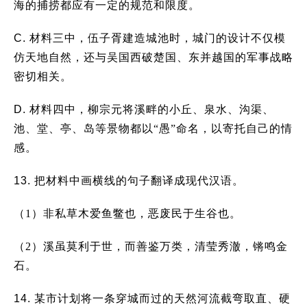
海的捕捞都应有一定的规范和限度。
C.
材料三中，伍子胥建造城池时，城门的设计不仅模
仿天地自然，还与吴国西破楚国、东并越国的军事战略
密切相关。
D.
材料四中，柳宗元将溪畔的小丘、泉水、沟渠、
池、堂、亭、岛等景物都以“愚”命名，以寄托自己的情
感。
13.
把材料中画横线的句子翻译成现代汉语。
（1）非私草木爱鱼鳖也，恶废民于生谷也。
（2）溪虽莫利于世，而善鉴万类，清莹秀澈，锵鸣金
石。
14.
某市计划将一条穿城而过的天然河流截弯取直、硬