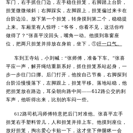
车门，右手抓住门边，左手稳住担笼，右脚踏上台阶，
担笼微微倾斜；右脚踩实，左脚跟上，担笼偏过来卡在
台阶边沿。放下第一个担笼，转身摸到第二个，稳稳提
上来
。车厢里有人惊呼：
“
爷爷，你看不见，这活你咋
做得了？
”
张喜平没回头，嘴角一动。他摸到靠窗座
位，把两只担笼并排放在身前，坐下，①
吁一口气。
车到王寺站，小刘喊：
“
张师傅，准备下车。
”
张喜
平应一声，解开绳结重新系好，抓住担笼系站起身，一
步一步往门口挪。后门打开，他按自己节奏，右脚探到
台阶沿慢慢落下，左脚跟上，担笼平移。落地站稳，他
把担笼放在路边，耳朵朝向路中间——
612
路公交的刹
车声，他听得出来，比别的车闷一些。
612
路司机冯师傅特意把后门对准他。
张喜平左手
担笼右手塑料管儿，人和担笼并排上车
。他摸到座位，
放好担笼，掏出爱心卡贴一下，这才坐下伸腿眯一会