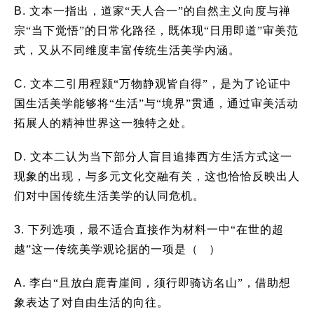
B.
文本一指出，道家“天人合一”的自然主义向度与禅
宗“当下觉悟”的日常化路径，既体现“日用即道”审美范
式，又从不同维度丰富传统生活美学内涵。
C.
文本二引用程颢“万物静观皆自得”，是为了论证中
国生活美学能够将“生活”与“境界”贯通，通过审美活动
拓展人的精神世界这一独特之处。
D.
文本二认为当下部分人盲目追捧西方生活方式这一
现象的出现，与多元文化交融有关，这也恰恰反映出人
们对中国传统生活美学的认同危机。
3.
下列选项，最不适合直接作为材料一中“在世的超
越”这一传统美学观论据的一项是（ ）
A.
李白“且放白鹿青崖间，须行即骑访名山”，借助想
象表达了对自由生活的向往。