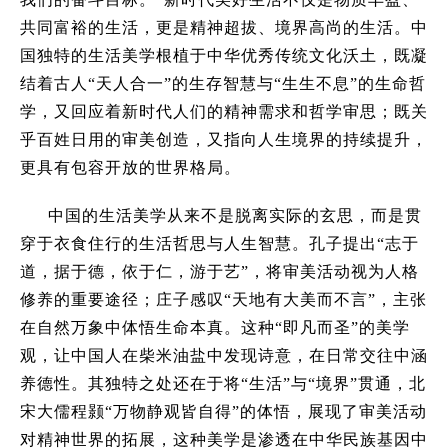
共同富裕的生活，更是精神超拔、境界高尚的生活。中
国独特的生活美学根植于中华优秀传统文化沃土，既凝
结着古人
“
天人合一
”
的生存智慧与
“
生生不息
”
的生命哲
学，又回应着新时代人们的精神需求和哲学审思；既关
乎百姓日用的审美创造，又指向人生境界的持续提升，
更具有包容开放的世界格局。
中国的生活美学从来不是脱离实际的玄思，而是贯
穿于衣食住行的生活哲思与人生智慧。孔子提出
“
志于
道，据于德，依于仁，游于艺
”
，将审美活动视为人格
修养的重要途径；庄子感叹
“
天地有大美而不言
”
，主张
在自然万象中体悟生命本真。这种
“
即凡而圣
”
的美学
观，让中国人在柴米油盐中发现诗意，在日常交往中涵
养德性。其独特之处还在于将
“
生活
”
与
“
境界
”
贯通，北
宋大儒程颢
“
万物静观皆自得
”
的体悟，展现了审美活动
对精神世界的拓展，这种美学是渗透在中华民族基因中