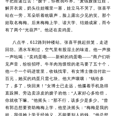
平把娃递过去：
“
嫂子，你教我咋养。
”
麦绒嫂接过娃，
解开衣裳，奶头往娃嘴里一塞，娃立马不哭了。张喜平
站在一旁，耳朵听着吮吸声，脸上露出少见的笑。那个
娃取名梅梅。后来梅梅上学、读大学、结婚成家，而今
有了两个
“
光葫芦
”
。他还在卖鸡蛋。
八点半，
612
路到钟楼站。张喜平挑起担笼，走进
回坊。洒水车刚过，空气里有股湿土的味道。他一声接
一声吆喝：
“
卖鸡蛋嘞——新鲜的鸡蛋嘞——
”
商户们听
见声音，纷纷招呼。牛羊肉泡馍馆的老马要了五十个，
他一个一个码进筐里，收钱找零。有女博士微信付款一
百元，她买的鸡蛋只需七块。他大声嚷嚷：
“
钱给多
了，多了，快回来！
”
女博士已走远，他攥着手机急得
直跺脚。旁边卖凉皮的嫂子劝他：
“
人家好心多给些，
你就收下嘛。
”
他摇头：
“
那不行，该多少是多少。
”
曾
有郭总想要资助梅梅上学，他坚决摇头：
“
梅梅是我的
娃，我供她上学天经地义，不能要别人的钱。
”
他总想