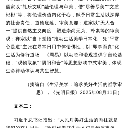
儒家以
“
礼乐文明
”
融伦理与审美，借
“
尽善尽美
”“
文质
彬彬
”
等，将伦理价值内化于心，赋予日常生活以深厚
的社会责任、道德底蕴、审美意趣；道家以
“
天人合
一
”
提供自然主义向度，塑造崇尚无为、朴素等的审美
观；禅宗以
“
当下觉悟
”
推动生活美学日常化，凭
“
平常
心是道
”
主张在寻常日用中体悟佛性，以
“
即事而真
”
化
生活为修行道场；《周易》以动态和谐观提供宇宙论基
础，
“
观物取象
”“
阴阳和合
”
等思想影响中式审美，体现
生命律动体认与共生智慧。
（摘编自《生活美学：追求美好生活的哲学审
思》，《光明日报》
2025
年
08
月
11
日）
文本二：
习近平总书记指出：
“
人民对美好生活的向往就是
我们的奋斗目标。
”
新时代美好生活不仅是物质丰盈、