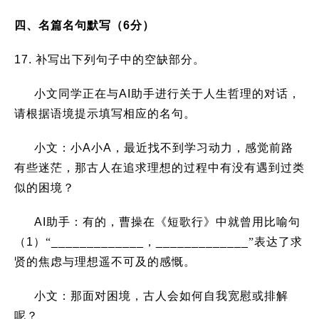
四、名篇名句默写（
6
分）
17.
补写出下列句子中的空缺部分。
小文同学正在与
AI
助手进行关于人生哲理的对话，
请根据语境提示填写相应的名句。
小文：小
A
小
A
，最近找不到学习动力，感觉前路
有些迷茫，那古人在追求理想的过程中有没有遇到过类
似的困境？
AI
助手：有的，曹操在《短歌行》中就曾用比喻句
（
1
）“
_____________
，
_____________
”
表达了求
贤的焦虑与理想遥不可及的感慨。
小文：那面对困境，古人会如何自我宽慰或排解
呢？