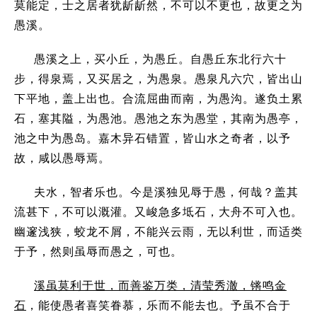
莫能定，士之居者犹龂龂然，不可以不更也，故更之为
愚溪。
愚溪之上，买小丘，为愚丘。自愚丘东北行六十
步，得泉焉，又买居之，为愚泉。愚泉凡六穴，皆出山
下平地，盖上出也。合流屈曲而南，为愚沟。遂负土累
石，塞其隘，为愚池。愚池之东为愚堂，其南为愚亭，
池之中为愚岛。嘉木异石错置，皆山水之奇者，以予
故，咸以愚辱焉。
夫水，智者乐也。今是溪独见辱于愚，何哉？盖其
流甚下，不可以溉灌。又峻急多坻石，大舟不可入也。
幽邃浅狭，蛟龙不屑，不能兴云雨，无以利世，而适类
于予，然则虽辱而愚之，可也。
溪虽莫利于世，而善鉴万类，清莹秀澈，锵鸣金
石
，能使愚者喜笑眷慕，乐而不能去也。予虽不合于