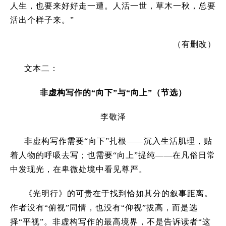
人生，也要来好好走一遭。人活一世，草木一秋，总要
活出个样子来。
”
（有删改）
文本二：
非虚构写作的
“
向下
”
与
“
向上
”
（节选）
李敬泽
非虚构写作需要
“
向下
”
扎根——沉入生活肌理，贴
着人物的呼吸去写；也需要
“
向上
”
提纯——在凡俗日常
中发现光，在卑微处境中看见尊严。
《光明行》的可贵在于找到恰如其分的叙事距离。
作者没有
“
俯视
”
同情，也没有
“
仰视
”
拔高，而是选
择
“
平视
”
。非虚构写作的最高境界，不是告诉读者
“
这