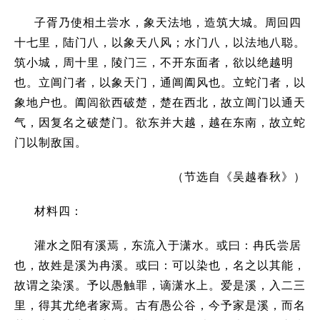
子胥乃使相土尝水，象天法地，造筑大城。周回四
十七里，陆门八，以象天八风；水门八，以法地八聪。
筑小城，周十里，陵门三，不开东面者，欲以绝越明
也。立阊门者，以象天门，通阊阖风也。立蛇门者，以
象地户也。阖闾欲西破楚，楚在西北，故立阊门以通天
气，因复名之破楚门。欲东并大越，越在东南，故立蛇
门以制敌国。
（节选自《吴越春秋》）
材料四：
灌水之阳有溪焉，东流入于潇水。或曰：冉氏尝居
也，故姓是溪为冉溪。或曰：可以染也，名之以其能，
故谓之染溪。予以愚触罪，谪潇水上。爱是溪，入二三
里，得其尤绝者家焉。古有愚公谷，今予家是溪，而名