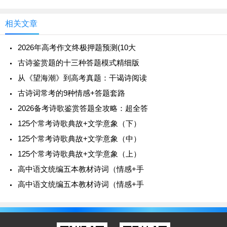
精神或技艺的人。87.玉成：典
59.
巴歌：
亦称巴唱、巴讴、巴人之曲。借指
鄙俗之
相关文章
作，多作谦辞
。唐人李群玉《自沣浦东游江表途出巴秋
投员外从公虞》：“巴歌掩白雪，鲍肆埋兰芳。”元人谢
2026年高考作文终极押题预测(10大
应芳《水调歌头·再和寄酬袁子英萧寺》：“多谢寄来双
古诗鉴赏题的十三种答题模式精细版
鲤，白雪阳春数曲，为我和巴讴。”
多和“阳春白雪”比
从《望海潮》到高考真题：干谒诗阅读
照着来写，表达自己的微不足道。
其典出自战国宋玉
古诗词常考的9种情感+答题套路
《对楚王问》。
2026备考诗歌鉴赏答题全攻略：超全答
60.
碧血：
借指为正义事业所流的血。后来也用“碧
125个常考诗歌典故+文学意象（下）
血”“苌弘化碧”比喻蒙冤
而死或忠心不泯
。例如《窦娥
125个常考诗歌典故+文学意象（中）
冤》：“不是我窦娥罚下这等无头愿，委实的冤情不
125个常考诗歌典故+文学意象（上）
浅……这就是咱苌弘化碧，望帝啼鹃。”
高中语文统编五本教材诗词（情感+手
61.
折桂：
比喻
科举及第
。典出《晋书》：“武帝于
高中语文统编五本教材诗词（情感+手
东堂会送，问诜曰：‘卿自以为何如’诜对曰：‘臣举贤
良对策，为天下第一，犹桂林之一枝，昆山之片玉’”