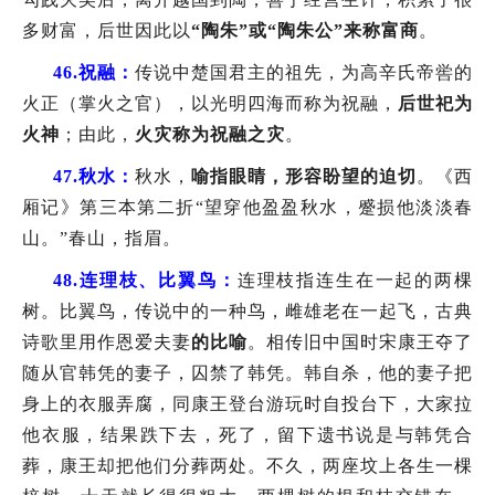
多财富，后世因此以
“陶朱”或“陶朱公”来称富商
。
46.
祝融：
传说中楚国君主的祖先，为高辛氏帝喾的
火正（掌火之官），以光明四海而称为祝融，
后世祀为
火神
；由此，
火灾称为祝融之灾
。
47.
秋水：
秋水，
喻指眼睛，形容盼望的迫切
。《西
厢记》第三本第二折“望穿他盈盈秋水，蹙损他淡淡春
山。”春山，指眉。
48.
连理枝、比翼鸟：
连理枝指连生在一起的两棵
树。比翼鸟，传说中的一种鸟，雌雄老在一起飞，古典
诗歌里用作恩爱夫妻
的比喻
。相传旧中国时宋康王夺了
随从官韩凭的妻子，囚禁了韩凭。韩自杀，他的妻子把
身上的衣服弄腐，同康王登台游玩时自投台下，大家拉
他衣服，结果跌下去，死了，留下遗书说是与韩凭合
葬，康王却把他们分葬两处。不久，两座坟上各生一棵