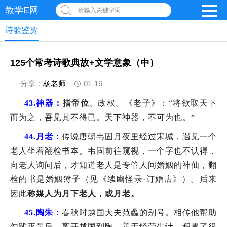
教学E网
请输入关键字词
诗歌鉴赏
125个常考诗歌典故+文学意象（中）
分享：
杨老师
01-16
43.
神器：
指帝位
、政权。《老子》：“将欲取天下
而为之，吾见其不得已。天下神器，不可为也。”
44.
月老：
传说唐朝韦固月夜里经过宋城，遇见一个
老人坐着翻检书本。韦固前往窥视，一个字也不认得，
向老人询问后，才知道老人是专管人间婚姻的神仙，翻
检的书是婚姻簿子（见《续幽怪录·订婚店》）。后来
因此
称媒人为月下老人，或月老。
45.
陶朱：
春秋时越国大夫范蠡的别号。相传他帮助
勾践灭吴后，离开越国到陶，善于经营生计，积累了很