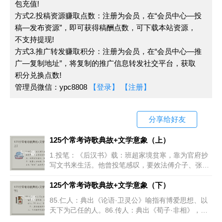
包充值!
52.
见背：
背，离开。谓
父母去世。
李密《陈情
方式2.投稿资源赚取点数：注册为会员，在“会员中心—投
表》：“生孩六月，慈父见背。”
稿—发布资源”，即可获得稿酬点数，可下载本站资源，
不支持提现!
53.
逐鹿：
《汉书·蒯通传》：“且秦失其鹿，天下共
方式3.推广转发赚取积分：注册为会员，在“会员中心—推
逐之。”颜师古注引六朝旧事、南朝旧梦：表示
往日富
广—复制地址”，将复制的推广信息转发社交平台，获取
贵繁华的生活
。
积分兑换点数!
54.
击楫：
谓
立志报效国家，收复失地
。
管理员微信：ypc8808
【登录】
【注册】
55.
娥眉（蛾眉）：
美女或高尚的德行。
分享给好友
56.
陶朱：
春秋时越国大夫范蠡的别号。相传他帮助
勾践灭吴后，离开越国到陶，善于经营生计，积累了很
125个常考诗歌典故+文学意象（上）
多财富，后世因此以“陶朱”或“陶朱公”来称
富商
。
上一篇
1.投笔：《后汉书》载：班超家境贫寒，靠为官府抄
写文书来生活。他曾投笔感叹，要效法傅介子、张骞
57.
祝融：
传说中楚国君主的祖先，为高辛氏帝喾的
立功边境，取爵封侯。后来“投笔”就指弃文从武。如
火正（掌火之官），以光明四海而称为祝融，后世祀为
辛弃疾《水调歌头》：莫学班超投笔
125个常考诗歌典故+文学意象（下）
火神；由此，火灾称为祝融之灾。
下一篇
85.仁人：典出《论语·卫灵公》喻指有博爱思想、以
天下为己任的人。86.传人：典出《荀子·非相》，原
58.
青青子衿：
有才能的人
指道德学问能传于后世的人。今指能得到祖先或师长