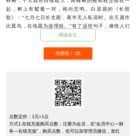
梓树，十天就长得很粗大，两棵树的根和枝交错在一
起，树上有鸳鸯一对，相向悲鸣。白居易的《长恨
歌》：“七月七日长生殿，夜半无人私语时。在天愿作
比翼鸟，在地愿为连理枝。”有了这些句子，难怪人们
把结婚称为“喜结连理”。
阅读全文
49.
孔方兄：
因旧时的铜钱有方形的孔，所以人们
把
很赞哦！
(
2
)
钱称为孔方兄
（含诙谐兼含鄙视意）。
50.
青梅竹马：
出自李白的《长干行》：“郎骑竹马
来，绕床弄青梅。同居长干里，两小无嫌猜。”后来
用“青梅竹马”
形容男女小的时候天真无邪，也指幼小时
就相识的伴侣。
51.
问鼎：
《左传·宣公三年》：“楚子伐陆浑之戎，
遂至于雒，观兵于周疆。定王使王孙满劳楚子，楚子问
点数定价：1元=1点
鼎之大小轻重焉。”三代以九鼎为传国宝，楚子问鼎，
方式1.在线充值购买点数：注册为会员，在“会员中心—财
有觊觎周室之意。后遂
以问鼎比喻图谋帝王权位。
务—在线充值”，购买点数，也可以加管理员微信，发红