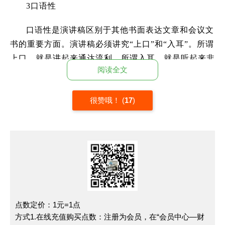
3口语性
口语性是演讲稿区别于其他书面表达文章和会议文
书的重要方面。演讲稿必须讲究“上口”和“入耳”。所谓
上口，就是讲起来通达流利。所谓入耳，就是听起来非
阅读全文
常顺畅，没有什么语言障碍，不会发生曲解。
【格式】
很赞哦！
(
17
)
1、标题：和一般议论文标题拟写一样
2、称呼：根据情境任务要求的对象恰当称呼，写
在第二行顶格，后面加冒号（ 如“亲爱的同学
们：”）。下一行空两格（可加“大家好！”）。
3开头：可以是开场白+首段，也可以开场白与首段
点数定价：1元=1点
合二为一，根据段落长短合理布局。首段结尾要明确观
方式1.在线充值购买点数：注册为会员，在“会员中心—财
点，摆明态度，照应标题。