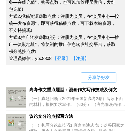
务—在线充值”，购买点数，也可以加管理员微信，发红
包充值!
4、正文：即议论文的本论段，明确分论点，观点
方式2.投稿资源赚取点数：注册为会员，在“会员中心—投
鲜明、深刻，具有感染力。
稿—发布资源”，即可获得稿酬点数，可下载本站资源，
不支持提现!
5、结尾：即结尾段，可回应开头，可总结全文，
方式3.推广转发赚取积分：注册为会员，在“会员中心—推
可发出呼吁，也可以展望未来。
广—复制地址”，将复制的推广信息转发社交平台，获取
积分兑换点数!
管理员微信：ypc8808
6、结束语：我的发言到此结束，谢谢大家！
【登录】
【注册】
格式一览图
分享给好友
演讲稿
高考作文重点题型：漫画作文写作技法及例文
上一篇
（一）真题回顾（2021年全国新高考2卷）阅读下面
X X X：(称呼得体，顶格写，后面加冒号)
的材料，根据要求写作。（60分） （唐光雨漫画作
品，有改动）[注]描红:用毛笔蘸墨在红模子上描
大家(你们)好！(空两格)
议论文分论点拟写方法
下一篇
（一）拟写分论点技巧1.直言表述式 如：Ø 鉴国家之
X X X X X X X X X(正文内容空两格)X X X X X