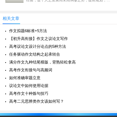
经验，促个人之发展用未雨绸缪之势，提前规划，铺
X X X X
展道路预防危机。以包容尊重之心，相互理解，与人
为善共面危机。凭创新发展之智，锐意
X X X X X X X X X X X X X X X X X X X X X
相关文章
X X X X
作文拟题6标准+5方法
X X X X X X X X X X X X X X X X X X X X X
【初升高衔接】作文之议论文写作
X X X X
高考议论文设计分论点的5种方法
任务驱动作文结构之起承转合
X X X。
满分作文九种结尾模版，背熟轻松拿高
高考作文衔接句与高频词
XXXXXXXXXXXXXXXXXXXXXXXX
如何准确审题立意
XXXXXXXXXXXX。(结语要富有鼓动性感染力)
议论文中如何使用论据
高考作文十种炼句技巧
X X X (署名)
高考二元思辨类作文该如何写？
XX年X X月X X日(日期)