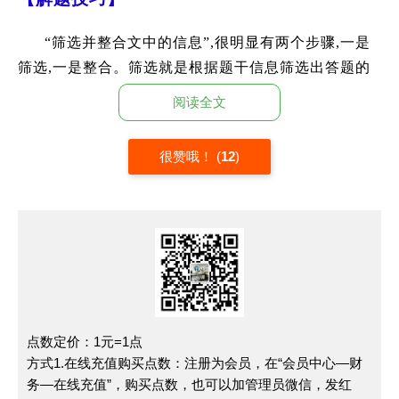
“筛选并整合文中的信息”,很明显有两个步骤,一是
筛选,一是整合。筛选就是根据题干信息筛选出答题的
有效信息,整合不是简单的列举合并,而应该是有机结
阅读全文
合,这样才能选出正确选项。
很赞哦！
(
12
)
对于该考点的训练，可参考如下步骤:
1.整体把握全文,审清题干及选项。“筛选并整合文
中的信息”涉及的内容一般范围比较大,所以把握全文
主要内容是筛选和整合的基础。具体来说，信息类文
本要探究文章的观点,把握作者在文中表达的态度,筛
选出文中使用的论据等。题干及选项是问题关键所在,
答题时必须弄清楚提供的相关解题信息。
点数定价：1元=1点
方式1.在线充值购买点数：注册为会员，在“会员中心—财
2.题文比照阅读,勾画重点信息。信息筛选的依据
务—在线充值”，购买点数，也可以加管理员微信，发红
主要是题干和文本。做题时先认真分析题干,明确命题