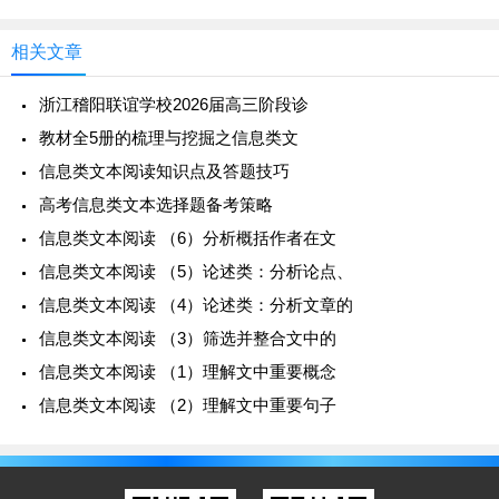
据、论证三要素的把握能力和对
相关文章
2.信息筛选不全面,不能全面准确把握阅读材料中
的相关信息,遗漏一些重要信息点。
浙江稽阳联谊学校2026届高三阶段诊
教材全5册的梳理与挖掘之信息类文
3.细微差别未辨明，比较题干和原文相关信息
时，一些细微差别辨别不仔细，往往会出现“以偏概
信息类文本阅读知识点及答题技巧
全”“因果倒置”“并列不当” “逻辑混乱” 等问题。
高考信息类文本选择题备考策略
信息类文本阅读 （6）分析概括作者在文
4.整合不准确、不全面,许多问题设置是对原文重
信息类文本阅读 （5）论述类：分析论点、
要信息的整合,而部分学生往往因为无法对筛选到的信
信息类文本阅读 （4）论述类：分析文章的
息进行完整、准确的整合归纳，而对原文信息造成误
信息类文本阅读 （3）筛选并整合文中的
解，无法将之与选项内容对应起来，造成误选。
信息类文本阅读 （1）理解文中重要概念
【答题步骤】
信息类文本阅读 （2）理解文中重要句子
第一步，分析题干。