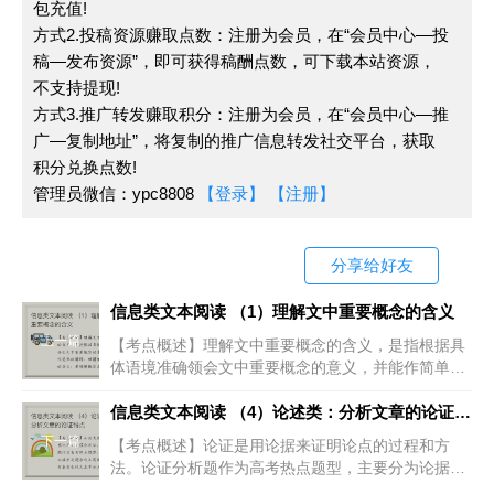
包充值!
指向,再回归文本，找到筛选区域,概括重要信息点,用
方式2.投稿资源赚取点数：注册为会员，在“会员中心—投
笔把解题有效信息勾画出来。
稿—发布资源”，即可获得稿酬点数，可下载本站资源，
不支持提现!
3.仔细分析比对,注意细微差别。近几年高考命题
方式3.推广转发赚取积分：注册为会员，在“会员中心—推
者设置陷阱的方式主要有如下几种:①程度轻重、数量
广—复制地址”，将复制的推广信息转发社交平台，获取
积分兑换点数!
多少的变化。②内涵的加减，增加或减少内涵。③以
管理员微信：ypc8808
【登录】
【注册】
偏概全,混淆整体与局部。④主次颠倒，混淆主要与次
要。⑤强加因果,或者因果倒置。⑥偷换概念,张冠李
戴。⑦逻辑顺序混淆。⑧已然未然混淆。⑨无中生有
分享给好友
等。在答题时，注重注意上述内容，可提高答题效率
信息类文本阅读 （1）理解文中重要概念的含义
和解题质量。
上一篇
【考点概述】理解文中重要概念的含义，是指根据具
体语境准确领会文中重要概念的意义，并能作简单的
【答题误区】
解释。理解概念在文中的含义，要理解概念本身的内
涵与外延，它们是揭示事物本质属
信息类文本阅读 （4）论述类：分析文章的论证特点
1.审题不细致,题干中答题的重要信息点没看清楚
下一篇
【考点概述】论证是用论据来证明论点的过程和方
就答题,出现与题干要求相悖的结论,例如“正确”与“不
法。论证分析题作为高考热点题型，主要分为论据判
定题和行文思路分析题，考查考生对文本中论点、论
正确”“判断符合作者意图”与“不符合作者意图”等。