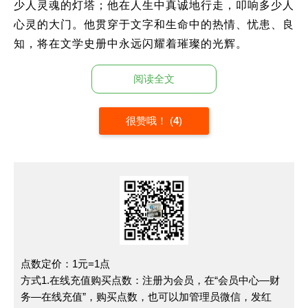
少人灵魂的灯塔；他在人生中真诚地行走，叩响多少人
心灵的大门。他贯穿于文字和生命中的热情、忧患、良
知，将在文学史册中永远闪耀着璀璨的光辉。
悲剧之父：莎士比亚
阅读全文
人世无常——仇恨与爱情
,
阴谋与正义
,
欺凌与温暖
,
很赞哦！
(
4
)
诡计与机智……世态炎凉收录笔端
,
错综复杂活跃纸上
,
悲喜冷暖充实舞台。每一出戏剧演绎着社会百态
,
绝望
与希望在他手上升华。简单的文字
,
在你的偏执下
,
成就
一部部感人脏腑的悲剧。那使人潸然泪下的剧情
,
是一
篇篇惊世之作
,
蕴涵了人类最真挚的感情
,
那世界最洁净
的泪滴
,
随你笔下的悲剧缓缓落下。
【观点，从材料中提炼】
点数定价：1元=1点
方式1.在线充值购买点数：注册为会员，在“会员中心—财
(1)
正义与邪恶的较量
:
道德正义感的力量在何方
?
务—在线充值”，购买点数，也可以加管理员微信，发红