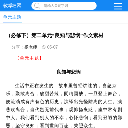
教学E网
请输入关键字词
单元主题
（必修下）第二单元“良知与悲悯”作文素材
分享：
杨老师
05-07
【单元主题】
良知与悲悯
生活中正在发生的，故事里曾经讲述的，喜怒京
乐，聚散离合，酸甜苦辣，阴晴圆缺，一旦登上舞台，
便流淌成有声有色的历史，演绎出光怪陆离的人生。演
悲欢离合，当代岂无前代事；观抑扬褒贬，座中常有剧
中人。我们看到别人的不幸，心怀悲悯；看到丑陋的邪
恶，坚守良知；看到世间百态，关照众生。