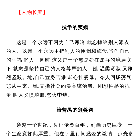
【人物长廊】
抗争的窦娥
这是一个永远不因为自己寒冷
,
就忘掉给别人添衣
的人。这是一个永远不把别人的怜悯和施舍
,
当作自己
的幸福
的人。同时
,
这又是一个愈是处在屈辱的境遇底
下
,
就愈是坚持自己的人格尊严的人。她
,
温柔贤淑
,
又刚
烈坚毅。地
,
自己置身苦难
,
却心挂婆母。令人回肠荡气
,
悲从中来。她
,
直指社会的最高统治者。刚烈性格的抗
争
,
叫人义愤填膺
,
怒火中烧。
给曹禺的颁奖词
穿越一个世纪，见证沧桑百年，刻画历史巨变，一
个生命竟如此厚重。他在字里行间燃烧的激情，点亮多