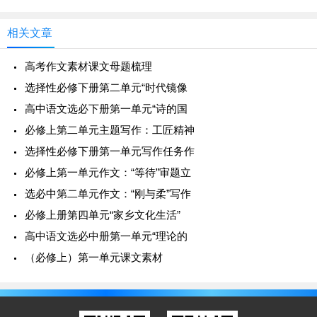
面向“无人区”的钻研，不是对现有
（
2
）惩罚邪恶：有没有人文的底线？
相关文章
为了表明窦娥的冤屈，作者关汉卿在窦娥临死前，
高考作文素材课文母题梳理
发下了三桩誓愿：血溅白练，六月飞雪，干旱三年。这
选择性必修下册第二单元“时代镜像
三桩誓愿是超现实的，是给正义者的响亮的支持，反映
高中语文选必下册第一单元“诗的国
了人民惩治邪恶的良好愿望。
必修上第二单元主题写作：工匠精神
选择性必修下册第一单元写作任务作
但是，惩治邪恶是不是没有底线？把自己的快意恩
必修上第一单元作文：“等待”审题立
仇建立在践踏广大百姓的利益基础上？窦娥的六月飞
选必中第二单元作文：“刚与柔”写作
雪，干旱三年，对百姓丝毫没有人文关怀，老百姓不应
该是张驴儿们的殉葬品！
必修上册第四单元“家乡文化生活”
高中语文选必中册第一单元“理论的
（
3
）天地精神与人格力量。
（必修上）第一单元课文素材
窦娥临刑前，指天骂地：
“
地也，你不分好歹何为
地！天也，你错勘贤愚枉做天！
”
这是人在绝望中迸发