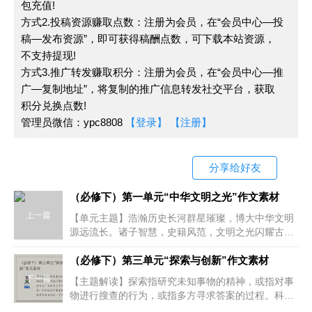
包充值!
窦娥小心奉养婆婆
,
是具有纯朴美好心灵的下层劳
方式2.投稿资源赚取点数：注册为会员，在“会员中心—投
动妇女。在被张驴儿父子逼婚时
,
窦娥坚决不从
,
进而被
稿—发布资源”，即可获得稿酬点数，可下载本站资源，
张驴儿诬陷而蒙冤被害。整个案情漏洞百出
不支持提现!
,
却被贪赃
方式3.推广转发赚取积分：注册为会员，在“会员中心—推
官吏执行了死刑
,
显示了人间邪恶势力的横行。窦娥与
广—复制地址”，将复制的推广信息转发社交平台，获取
张驴儿父子、与官府的较量
,
是正义与邪恶的较量
!
在他
积分兑换点数!
们的较量中
,
我们呼唤道德的正义感
,
呼唤社会的良知。
管理员微信：ypc8808
【登录】
【注册】
这不仅是封建社会的问题
,
同样也是今天我们面临的社
会问题。
分享给好友
【相关名言】
（必修下）第一单元“中华文明之光”作文素材
上一篇
【单元主题】浩瀚历史长河群星璀璨，博大中华文明
①
道高一尺，魔高一丈。
——谚语
源远流长。诸子智慧，史籍风范，文明之光闪耀古
今。爱民望治、推仁讲礼，儒家治世理想薪传久远；
②
正义是人类最大的利益。——韦伯斯特
因应自然、顺势而为，道家处世姿态滋养
（必修下）第三单元“探索与创新”作文素材
下一篇
【主题解读】探索指研究未知事物的精神，或指对事
③
有些正义的豁免权永远掌握在正义手中。——斯
物进行搜查的行为，或指多方寻求答案的过程。科学
坦尼夫拉克·莱克
的进步需要前瞻意识。需要突破旧观念，寻求创新，