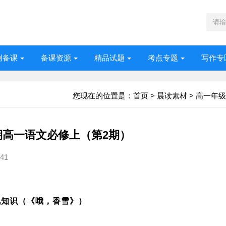
创备课
备课资源
精品试题
考点专题
写作专
您现在的位置是：
首页
>
晨读素材
>
高一年级
学期高一语文必修上（第2期）
41
说知识（
《哦，香雪》
）