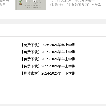
意象与
下一篇
一、知识记忆第三单元知识清单（一）
的内心却充满了对山村未来的希望，这种对比暗示了现代文
歌艺术
《短歌行》【必备知识复习】文学常
有特
识：作者曹操，字孟德，东汉末年政治
。以下
家、军事家、文学家。他的诗歌风格慷
诗人主
慨悲凉，《短歌行》是其代表作之一，
属于乐
等都体现了传统保守的特点。例如，村里的人们遵循着古老
对于火车带来的现代文明元素，村民们的态度从最初的好奇
【免费下载】2025-2026学年上学期
法。
【免费下载】2025-2026学年上学期
他们的居住条件、物质匮乏等方面可以看出。如香雪家的简
【免费下载】2025-2026学年上学期
，都反映了山村的贫穷，这种贫穷落后的社会环境限制了山
【免费下载】2025-2026学年上学期
界产生向往。
【晨读素材】2024-2025学年下学期
的社会环境中成长起来的香雪等人物，她们的性格受到了环
种社会环境的不满和想要改变现状的愿望，同时，其他人物
，社会环境塑造了她们不同的性格特点。