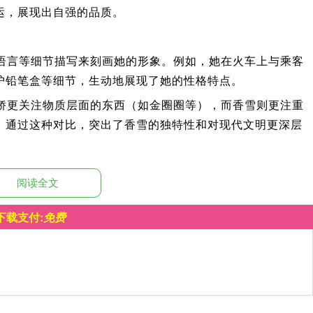
运，展现出自强的品质。
语言等细节描写来刻画她的形象。例如，她在火车上与乘客
护铅笔盒等细节，生动地展现了她的性格特点。
娇更关注物质层面的东西（如金圈圈等），而香雪则更注重
，通过这种对比，突出了香雪的独特性和对现代文明更深层
阅读全文
但她的关注点更多地集中在物质享受方面，如对金圈圈等的
香雪对精神追求的执着。
下载支付:
免费
共性，如质朴、热情，但在对现代文明的接受程度和追求方
形象，展现了山村生活的多样性和封闭性。