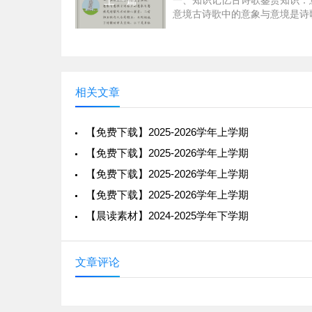
上一篇
一、知识记忆古诗歌鉴赏知识：
村的路上，周围的自然环境依然宁静，但她
意境古诗歌中的意象与意境是诗
明将给山村带来的变革。
的核心要素，二者相互依存又各
点，共同构成了诗歌的审美空间
（四）社会环境
是具体解析：意象定义：意象是
观
1.
特点概括
相关文章
传统保守
：山村的生活方式、风俗习惯
的作息规律，对新事物的接受速度较慢，如
【免费下载】2025-2026学年上学期
到逐渐适应，但仍保留着许多传统观念和做
【免费下载】2025-2026学年上学期
贫穷落后
：村民们的生活水平较低，从
【免费下载】2025-2026学年上学期
陋房屋、姐妹们对一些小物品的珍视等描写
【免费下载】2025-2026学年上学期
村的发展，也促使香雪等年轻人对外面的世
【晨读素材】2024-2025学年下学期
2.
作用分析
塑造人物性格
：在传统保守、贫穷落后
文章评论
境的影响。香雪的勇敢追求部分源于她对这
如凤娇的物质追求也与山村的贫穷落后有关