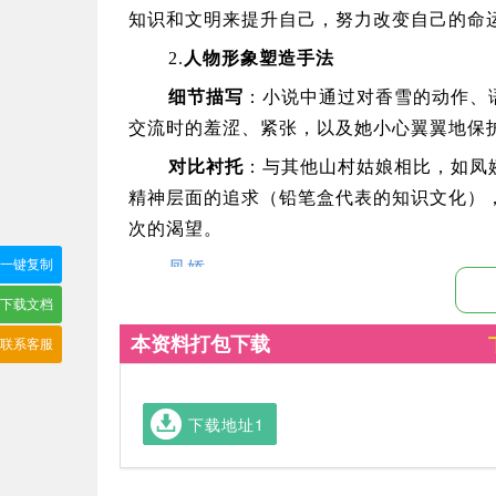
知识和文明来提升自己，努力改变自己的命
2.
人物形象塑造手法
细节描写
：小说中通过对香雪的动作、
交流时的羞涩、紧张，以及她小心翼翼地保
对比衬托
：与其他山村姑娘相比，如凤
精神层面的追求（铅笔盒代表的知识文化）
次的渴望。
一键复制
凤娇
下载文档
性格开朗、泼辣，对新事物充满好奇，
喜爱，与香雪形成鲜明对比，从侧面衬托出
本资料打包下载
联系客服
其他姐妹
她们同样生活在山村，有着山村姑娘的
下载地址1
向上各有不同，共同构成了山村少女群体的
（三）自然环境