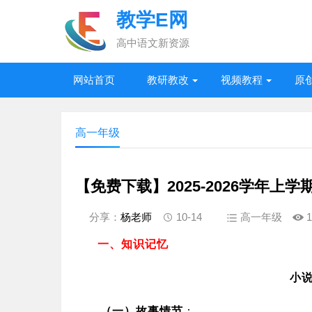
教学E网
高中语文新资源
网站首页
教研教改
视频教程
原
高一年级
【免费下载】2025-2026学年上
分享：
杨老师
10-14
高一年级
1
一、知识记忆
小
（一）
故事情节
：