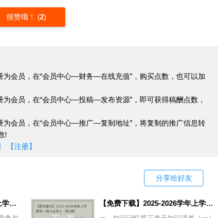
很赞哦！
(
2
)
环绕，交通不便，如火车是与外界联系的重要象征，而火车
交流的有限性，体现出其封闭的特点。
象描绘出一种宁静的氛围，如“月光下的山谷”“溪边的草
美，但这种宁静质朴中也隐藏着山村发展的滞后。
册为会员，在“会员中心—财务—在线充值”，购买点数，也可以加
册为会员，在“会员中心—投稿—发布资源”，即可获得稿酬点数，
等山村少女纯真质朴的性格相呼应，封闭的环境则衬托出香
静的夜晚，香雪独自走在回村的路上，此时的自然环境更凸
册为会员，在“会员中心—推广—复制地址”，将复制的推广信息转
界的向往。
!
】
【注册】
的发展提供了背景和舞台。火车的出现打破了山村的宁静，
与外界的接触和一系列故事，从而推动了整个情节的发展，
分享给好友
追求等情节都与火车这一特殊的自然环境元素密切相关。
山村在现代文明冲击下的困境和需要改变的现状，而香雪对
【免费下载】2025-2026学年上学期高一语文必修上（第1期）
【免费下载】2025-2026学年上学期高一语文必修上（第3期）
种封闭、走向现代的主题。例如，当香雪拿着铅笔盒走在回