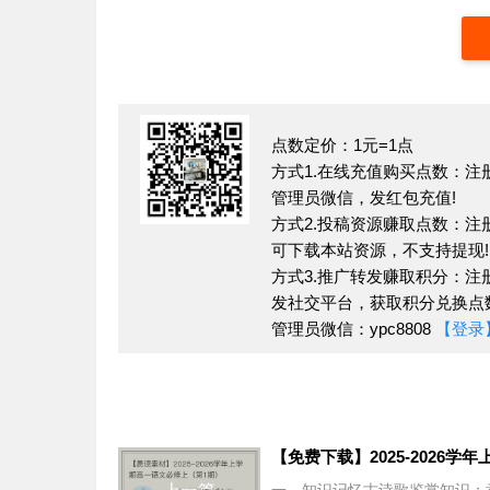
1.
特点概括
封闭落后
：小说中描写的小山村被大山
在山村停留的短暂时间也暗示了山村与外界
宁静质朴
：山村的夜晚、田野等自然景
点数定价：1元=1点
丛”等描写，展现了山村自然环境的质朴之
方式1.在线充值购买点数：注
管理员微信，发红包充值!
2.
作用分析
方式2.投稿资源赚取点数：注
烘托人物形象
：宁静的自然环境与香雪
可下载本站资源，不支持提现!
雪追求现代文明的勇敢和不易。例如，在寂
方式3.推广转发赚取积分：注
显出她内心的坚定和孤独，以及她对外面世
发社交平台，获取积分兑换点数
管理员微信：ypc8808
【登录
推动情节发展
：自然环境的描写为情节
带来了现代文明的气息，引发了香雪等少女
如香雪与火车上乘客的交流、她对铅笔盒的
暗示主题
：封闭落后的自然环境暗示了
现代文明的追求则反映了山村人渴望突破这